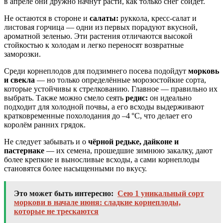
в апреле они дружно начнут расти, как только снег сойдёт.
Не остаются в стороне и
салаты:
руккола, кресс-салат и
листовая горчица — одни из первых порадуют вкусной,
ароматной зеленью. Эти растения отличаются высокой
стойкостью к холодам и легко переносят возвратные
заморозки.
Среди корнеплодов для подзимнего посева подойдут
морковь
и свекла
— но только определённые морозостойкие сорта,
которые устойчивы к стрелкованию. Главное — правильно их
выбрать. Также можно смело сеять
редис:
он идеально
подходит для холодной почвы, а его всходы выдерживают
кратковременные похолодания до –4 °C, что делает его
королём ранних грядок.
Не следует забывать и о
чёрной редьке, дайконе и
пастернаке
— их семена, прошедшие зимнюю закалку, дают
более крепкие и выносливые всходы, а сами корнеплоды
становятся более насыщенными по вкусу.
Это может быть интересно:
Сею 1 уникальный сорт
моркови в начале июня: сладкие корнеплоды,
которые не трескаются