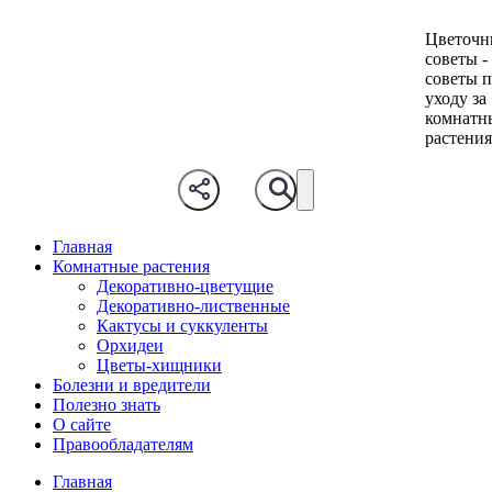
Цветочн
советы -
советы 
уходу за
комнатн
растени
Главная
Комнатные растения
Декоративно-цветущие
Декоративно-лиственные
Кактусы и суккуленты
Орхидеи
Цветы-хищники
Болезни и вредители
Полезно знать
О сайте
Правообладателям
Главная