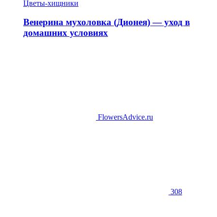
Цветы-хищники
Венерина мухоловка (Дионея) — уход в
домашних условиях
FlowersAdvice.ru
308