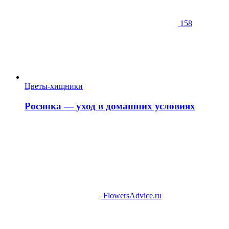
158
Цветы-хищники
Росянка — уход в домашних условиях
FlowersAdvice.ru