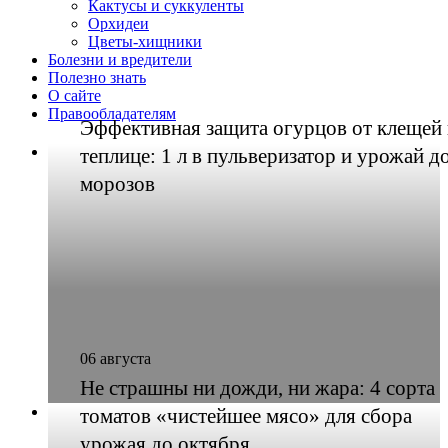
Кактусы и суккуленты
Орхидеи
Цветы-хищники
Болезни и вредители
Полезно знать
О сайте
Правообладателям
Эффективная защита огурцов от клещей 
теплице: 1 л в пульверизатор и урожай д
морозов
06 августа
Не страшны ни дожди, ни жара: 4 сорта
томатов «чистейшее мясо» для сбора
урожая до октября