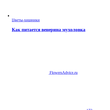
Цветы-хищники
Как питается венерина мухоловка
FlowersAdvice.ru