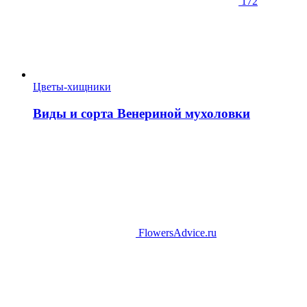
172
Цветы-хищники
Виды и сорта Венериной мухоловки
FlowersAdvice.ru