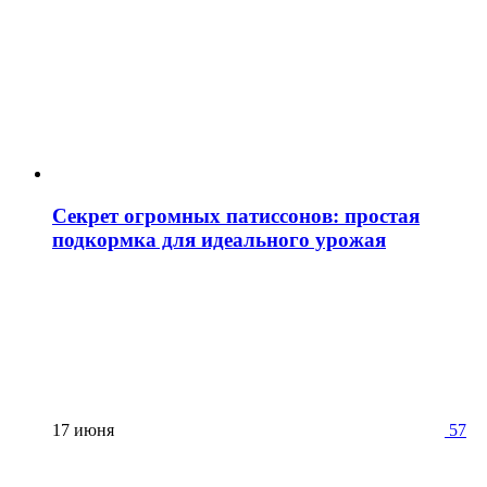
Секрет огромных патиссонов: простая
подкормка для идеального урожая
17 июня
57