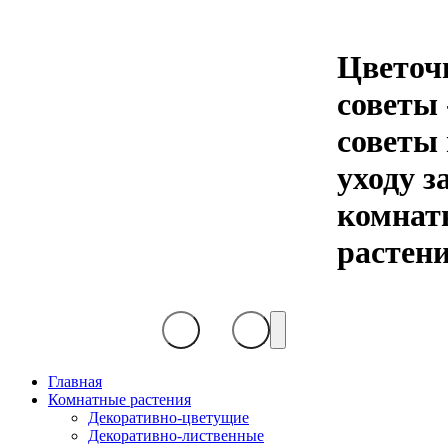
Цветоч
советы 
советы
уходу з
комна
растен
Главная
Комнатные растения
Декоративно-цветущие
Декоративно-лиственные