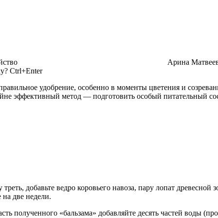
йство
Арина Матвее
? Ctrl+Enter
правильное удобрение, особенно в моменты цветения и созреван
айне эффективный метод — подготовить особый питательный сос
 треть, добавьте ведро коровьего навоза, пару лопат древесной
 на две недели.
 часть полученного «бальзама» добавляйте десять частей воды (п