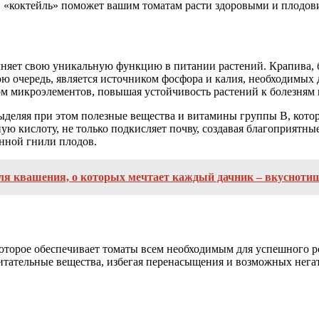
ый «коктейль» поможет вашим томатам расти здоровыми и плодов
няет свою уникальную функцию в питании растений. Крапива, бо
вою очередь, является источником фосфора и калия, необходимых
ом микроэлементов, повышая устойчивость растений к болезням 
ыделяя при этом полезные вещества и витамины группы В, кото
 кислоту, не только подкисляет почву, создавая благоприятные
нной гнили плодов.
ля квашения, о которых мечтает каждый дачник – вкуснотищ
которое обеспечивает томаты всем необходимым для успешного 
питательные вещества, избегая перенасыщения и возможных нег