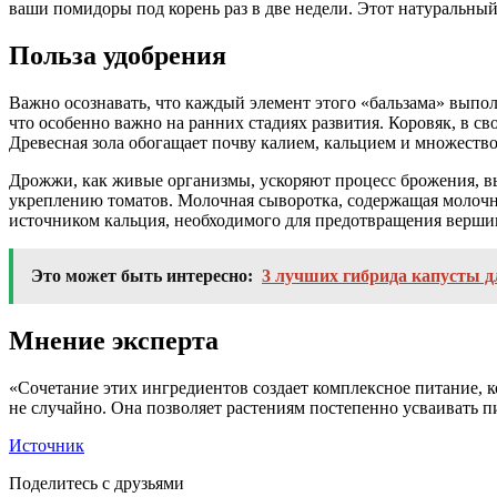
ваши помидоры под корень раз в две недели. Этот натуральн
Польза удобрения
Важно осознавать, что каждый элемент этого «бальзама» выпол
что особенно важно на ранних стадиях развития. Коровяк, в с
Древесная зола обогащает почву калием, кальцием и множеств
Дрожжи, как живые организмы, ускоряют процесс брожения, в
укреплению томатов. Молочная сыворотка, содержащая молочную
источником кальция, необходимого для предотвращения верши
Это может быть интересно:
3 лучших гибрида капусты д
Мнение эксперта
«Сочетание этих ингредиентов создает комплексное питание, 
не случайно. Она позволяет растениям постепенно усваивать 
Источник
Поделитесь с друзьями