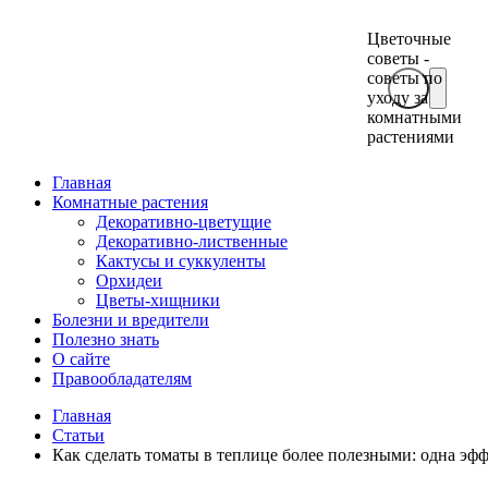
Цветочные
советы -
советы по
уходу за
комнатными
растениями
Главная
Комнатные растения
Декоративно-цветущие
Декоративно-лиственные
Кактусы и суккуленты
Орхидеи
Цветы-хищники
Болезни и вредители
Полезно знать
О сайте
Правообладателям
Главная
Статьи
Как сделать томаты в теплице более полезными: одна эф