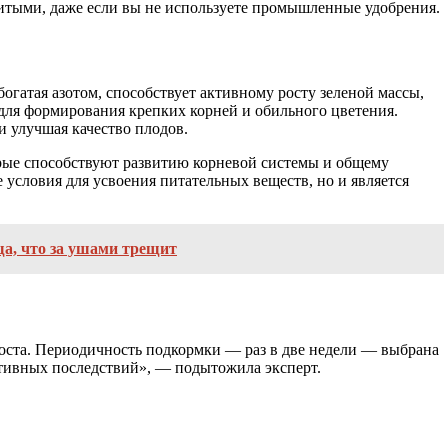
итыми, даже если вы не используете промышленные удобрения.
гатая азотом, способствует активному росту зеленой массы,
 для формирования крепких корней и обильного цветения.
и улучшая качество плодов.
рые способствуют развитию корневой системы и общему
 условия для усвоения питательных веществ, но и является
а, что за ушами трещит
роста. Периодичность подкормки — раз в две недели — выбрана
ативных последствий», — подытожила эксперт.