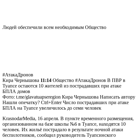
Людей обеспечили всем необходимым
Общество
#АтакаДронов
Кира Чернышова
11:14
Общество #АтакаДронов В ПВР в
Туапсе остаются 10 жителей из пострадавших при атаке
БПЛА домов
Фото: t.me/glavatuapseregion
Кира Чернышова
Написать автору
Нашли опечатку? Ctrl+Enter
Число пострадавших при атаке
БПЛА на Туапсе увеличилось до семи человек
KrasnodarMedia, 16 апреля.
В пункте временного размещения,
организованном на базе школы №6 в Туапсе, находятся 10
человек. Их жильё пострадало в результате ночной атаки
беспилотников, сообщил руководитель Туапсинского