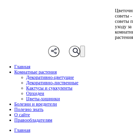
Цветочн
советы -
советы 
уходу за
комнатн
растени
Главная
Комнатные растения
Декоративно-цветущие
Декоративно-лиственные
Кактусы и суккуленты
Орхидеи
Цветы-хищники
Болезни и вредители
Полезно знать
О сайте
Правообладателям
Главная