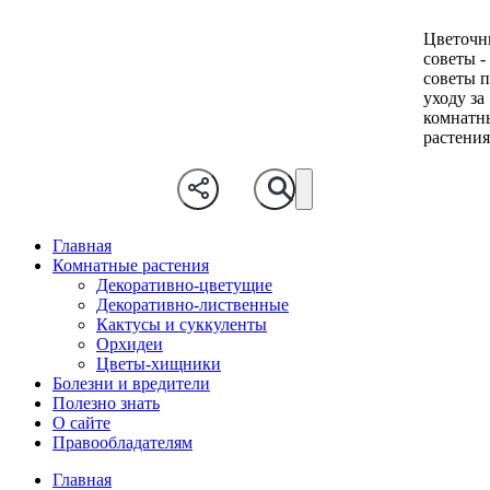
Цветочн
советы -
советы 
уходу за
комнатн
растени
Главная
Комнатные растения
Декоративно-цветущие
Декоративно-лиственные
Кактусы и суккуленты
Орхидеи
Цветы-хищники
Болезни и вредители
Полезно знать
О сайте
Правообладателям
Главная