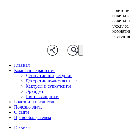
Цветочн
советы -
советы 
уходу за
комнатн
растени
Главная
Комнатные растения
Декоративно-цветущие
Декоративно-лиственные
Кактусы и суккуленты
Орхидеи
Цветы-хищники
Болезни и вредители
Полезно знать
О сайте
Правообладателям
Главная