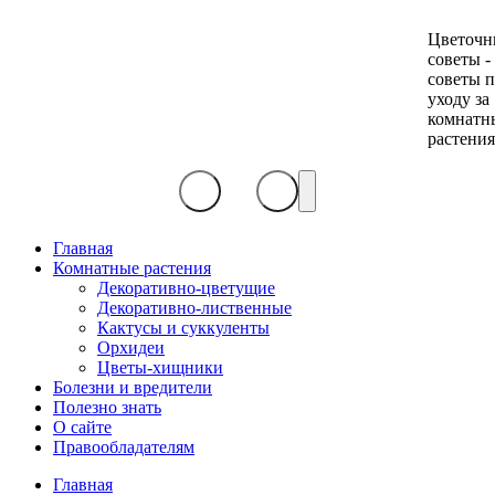
Цветочн
советы -
советы 
уходу за
комнатн
растени
Главная
Комнатные растения
Декоративно-цветущие
Декоративно-лиственные
Кактусы и суккуленты
Орхидеи
Цветы-хищники
Болезни и вредители
Полезно знать
О сайте
Правообладателям
Главная