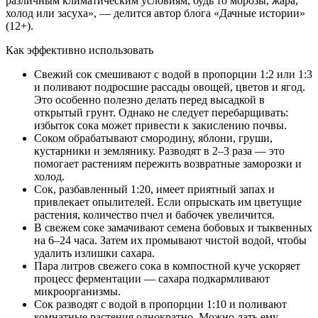
различным климатическим условиям, будь то морозы, жара,
холод или засуха», — делится автор блога «Дачные истории»
(12+).
Как эффективно использовать
Свежий сок смешивают с водой в пропорции 1:2 или 1:3
и поливают подросшие рассады овощей, цветов и ягод.
Это особенно полезно делать перед высадкой в
открытый грунт. Однако не следует перебарщивать:
избыток сока может привести к закислению почвы.
Соком обрабатывают смородину, яблони, груши,
кустарники и землянику. Разводят в 2–3 раза — это
помогает растениям пережить возвратные заморозки и
холод.
Сок, разбавленный 1:20, имеет приятный запах и
привлекает опылителей. Если опрыскать им цветущие
растения, количество пчел и бабочек увеличится.
В свежем соке замачивают семена бобовых и тыквенных
на 6–24 часа. Затем их промывают чистой водой, чтобы
удалить излишки сахара.
Пара литров свежего сока в компостной куче ускоряет
процесс ферментации — сахара подкармливают
микроорганизмы.
Сок разводят с водой в пропорции 1:10 и поливают
комнатные растения однократно. Можно дать ему