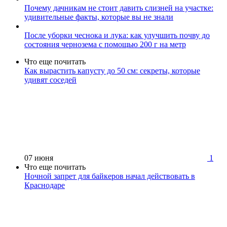
Почему дачникам не стоит давить слизней на участке:
удивительные факты, которые вы не знали
После уборки чеснока и лука: как улучшить почву до
состояния чернозема с помощью 200 г на метр
Что еще почитать
Как вырастить капусту до 50 см: секреты, которые
удивят соседей
07 июня
1
Что еще почитать
Ночной запрет для байкеров начал действовать в
Краснодаре