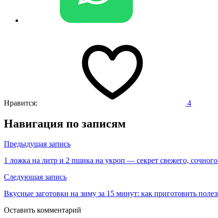
Нравится:
4
Навигация по записям
Предыдущая запись
1 ложка на литр и 2 пшика на укроп — секрет свежего, сочног
Следующая запись
Вкусные заготовки на зиму за 15 минут: как приготовить полез
Оставить комментарий