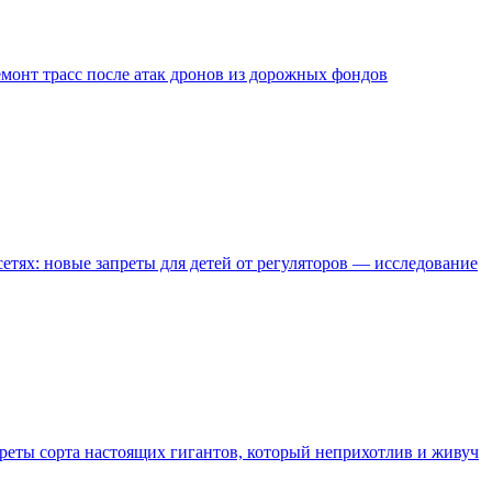
монт трасс после атак дронов из дорожных фондов
етях: новые запреты для детей от регуляторов — исследование
креты сорта настоящих гигантов, который неприхотлив и живуч