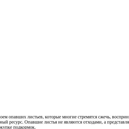
ем опавших листьев, которые многие стремятся сжечь, восприни
ый ресурс. Опавшие листья не являются отходами, а представля
окупке подкормок.