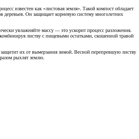
оцесс известен как «листовая земля». Такой компост обладает
ов деревьев. Он защищает корневую систему многолетних
дически увлажняйте массу — это ускорит процесс разложения.
 комбинируя листву с пищевыми остатками, скошенной травой
о защитит их от вымерзания зимой. Весной перепревшую листву
бразом рыхлят землю.