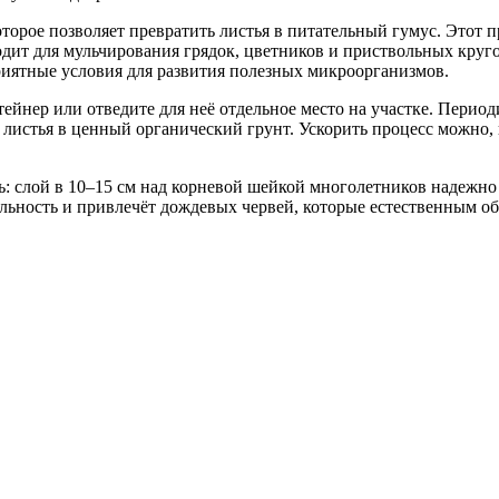
рое позволяет превратить листья в питательный гумус. Этот пр
одит для мульчирования грядок, цветников и приствольных круг
приятные условия для развития полезных микроорганизмов.
тейнер или отведите для неё отдельное место на участке. Перио
листья в ценный органический грунт. Ускорить процесс можно,
ь: слой в 10–15 см над корневой шейкой многолетников надежн
ельность и привлечёт дождевых червей, которые естественным о