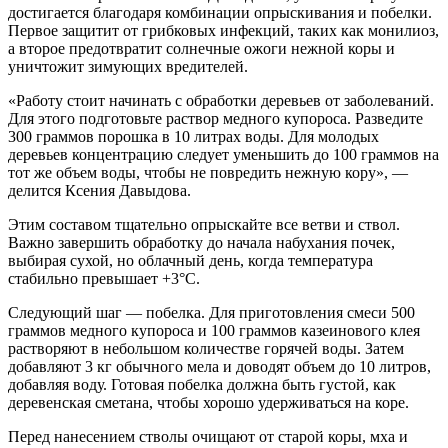
достигается благодаря комбинации опрыскивания и побелки.
Первое защитит от грибковых инфекций, таких как монилиоз,
а второе предотвратит солнечные ожоги нежной коры и
уничтожит зимующих вредителей.
«Работу стоит начинать с обработки деревьев от заболеваний.
Для этого подготовьте раствор медного купороса. Разведите
300 граммов порошка в 10 литрах воды. Для молодых
деревьев концентрацию следует уменьшить до 100 граммов на
тот же объем воды, чтобы не повредить нежную кору», —
делится Ксения Давыдова.
Этим составом тщательно опрыскайте все ветви и ствол.
Важно завершить обработку до начала набухания почек,
выбирая сухой, но облачный день, когда температура
стабильно превышает +3°C.
Следующий шаг — побелка. Для приготовления смеси 500
граммов медного купороса и 100 граммов казеинового клея
растворяют в небольшом количестве горячей воды. Затем
добавляют 3 кг обычного мела и доводят объем до 10 литров,
добавляя воду. Готовая побелка должна быть густой, как
деревенская сметана, чтобы хорошо удерживаться на коре.
Перед нанесением стволы очищают от старой коры, мха и