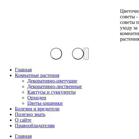
Цветочн
советы -
советы 
уходу за
комнатн
растени
Главная
Комнатные растения
Декоративно-цветущие
Декоративно-лиственные
Кактусы и суккуленты
Орхидеи
Цветы-хищники
Болезни и вредители
Полезно знать
О сайте
Правообладателям
Главная