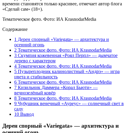
времени становятся только красивее, отмечает автор блога
«Сделай сам» (18+).
Тематическое фото. Фото: ИА KrasnodarMedia
Содержание
1
Дерен спорный «Variegata» — архитектура и
осенний огонь
2
Тематическое фото. Фото: ИА KrasnodarMedia
3
Скумпия кожевенная «Роял Перпл» — дымчатое
дерево с характером
4
Тематическое фото. Фото: ИА KrasnodarMedia
5
Пузыреплодник калинолистный «Андрэ» — игра
цвета и стабильность
6
Тематическое фото. Фото: ИА KrasnodarMedia
7
Кизильник Даммера «Корал Бьюти» —
вечнозелёный ковёр
8
Тематическое фото. Фото: ИА KrasnodarMedia
9
Чубушник венечный «Ауреус» — солнечный свет в
саду
10
Вывод
Дерен спорный «Variegata» — архитектура и
осенний огонь