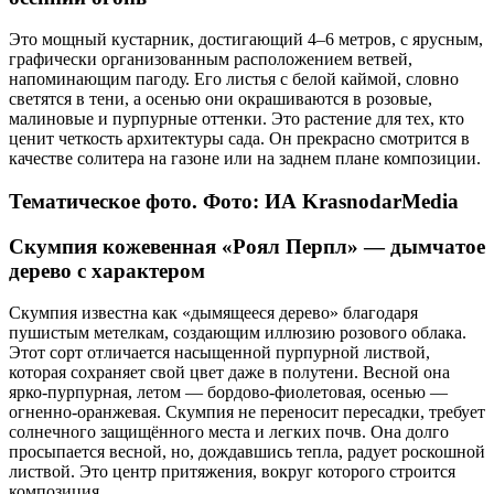
Это мощный кустарник, достигающий 4–6 метров, с ярусным,
графически организованным расположением ветвей,
напоминающим пагоду. Его листья с белой каймой, словно
светятся в тени, а осенью они окрашиваются в розовые,
малиновые и пурпурные оттенки. Это растение для тех, кто
ценит четкость архитектуры сада. Он прекрасно смотрится в
качестве солитера на газоне или на заднем плане композиции.
Тематическое фото. Фото: ИА KrasnodarMedia
Скумпия кожевенная «Роял Перпл» — дымчатое
дерево с характером
Скумпия известна как «дымящееся дерево» благодаря
пушистым метелкам, создающим иллюзию розового облака.
Этот сорт отличается насыщенной пурпурной листвой,
которая сохраняет свой цвет даже в полутени. Весной она
ярко-пурпурная, летом — бордово-фиолетовая, осенью —
огненно-оранжевая. Скумпия не переносит пересадки, требует
солнечного защищённого места и легких почв. Она долго
просыпается весной, но, дождавшись тепла, радует роскошной
листвой. Это центр притяжения, вокруг которого строится
композиция.