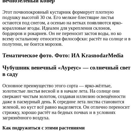
вечнозелёный ковёр
Этот почвопокровный кустарник формирует плотную
подушку высотой 30 см. Его мелкие блестящие листья
остаются под снегом, а осенью на ветках появляются ярко-
коралловые ягоды. Идеален для укрепления склонов,
бордюров и рокариев. Он не переносит застоя воды, но ко
всему остальному относится философски: растёт на солнце и в
полутени, не боится морозов.
Тематическое фото. Фото: ИА KrasnodarMedia
Чубушник венечный «Ауреус» — солнечный свет
в саду
Основное преимущество этого сорта — ярко-жёлтые,
золотистые листья весной и в начале лета. На солнце они
сверкают чистым золотом, создавая иллюзию освещённости
даже в пасмурный день. К середине лета листва становится
зеленой, но куст всё равно выделяется. Он отлично переносит
стрижку, хорошо растёт на бедных почвах и в условиях
загрязнённого воздуха.
Как подружиться с этими растениями