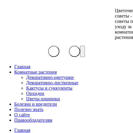
Цветочн
советы -
советы 
уходу за
комнатн
растени
Главная
Комнатные растения
Декоративно-цветущие
Декоративно-лиственные
Кактусы и суккуленты
Орхидеи
Цветы-хищники
Болезни и вредители
Полезно знать
О сайте
Правообладателям
Главная