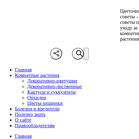
Цветочн
советы -
советы 
уходу за
комнатн
растени
Главная
Комнатные растения
Декоративно-цветущие
Декоративно-лиственные
Кактусы и суккуленты
Орхидеи
Цветы-хищники
Болезни и вредители
Полезно знать
О сайте
Правообладателям
Главная