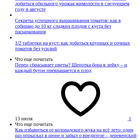
добиться обильного урожая жимолости в следующем
году в августе
Секреты успешного выращивания томатов: как я
собираю до 10 кг сладких плодов с куста без
пасынкования
1/2 таблетки на куст: как добиться крупных и сочных
томатов без усилий
Что еще почитать
Перец сбрасывает цветы? Щепотка бора в лейку – и
каждый бутон превращается в плод
13 июля
1
Что еще почитать
Как избавиться от колорадского жука на всё лето: один
раз опрыскал в июне и забыл о вредителе – деревенский