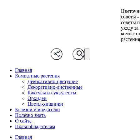
Цветочн
советы -
советы 
уходу за
комнатн
растени
Главная
Комнатные растения
Декоративно-цветущие
Декоративно-лиственные
Кактусы и суккуленты
Орхидеи
Цветы-хищники
Болезни и вредители
Полезно знать
О сайте
Правообладателям
Главная