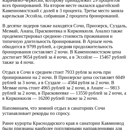
Карачаево-Черкесии, которому принадлежит 29 процентов
всех бронирований. На втором месте оказался адыгейский
Каменномостский с долей в 3 процента. Третье место заняла
карельская Эссойла, собравшая 2 процента бронирований.
В десятке лидеров также находятся Сочи, Приозерск, Суздаль,
Мезмай, Анапа, Прасковеевка и Кирконкюля. Анализ также
продемонстрировал среднюю стоимость проживания и
типичную длительность бронирования. В Архызе ночь
обходится в 9799 рублей, а средняя продолжительность
бронирования составляет 2 ночи. В Каменномостском цена
достигает 9654 рублей за 4 ночи, а в Эссойле — 15467 рублей
также за 4 ночи.
Отдых в Сочи в среднем стоит 7933 рубля за ночь при
бронировании на 2 ночи. В Приозерске цена составляет 6049
рублей за 3 ночи, а в Суздале — 4584 рубля за 2 ночи. В
Мезмае ночь стоит 4965 рублей за 2 ночи, в Анапе — 9813
рублей за 2 ночи, в Прасковеевке — 13550 рублей за 2 ночи, а
в Кирконкюля — 16200 рублей также за 2 ночи.
Напоминаем, что зимний отдых в санаториях Сочи
устанавливает рекорды по спросу.
Ранее курорты Краснодарского края и санатории Кавминвод
были признаны наиболее популярными направлениями для