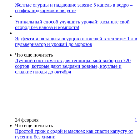
Желтые огурцы и падающие завязи: 5 капель в ведро –
график подкормок в августе
Уникальный способ улучшить урожай: засыпьте свой
огород без навоза и компоста!
Эффективная защита огурцов от клещей в теплице: 1 л в
пульверизатор и урожай до морозов
Что еще почитать
Лучший сорт томатов для теплицы: мой выбор из 720
сортов, которые дают ведрами ровные, круглые и
сладкие плоды до октября
24 февраля
1
Что еще почитать
Простой трюк с содой и маслом: как спасти капусту от
гусениц без химии