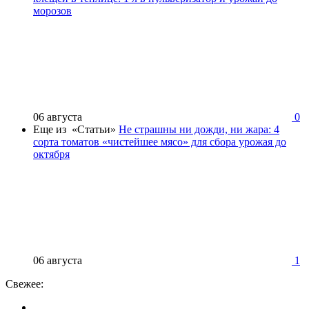
морозов
06 августа
0
Еще из «Статьи»
Не страшны ни дожди, ни жара: 4
сорта томатов «чистейшее мясо» для сбора урожая до
октября
06 августа
1
Свежее: