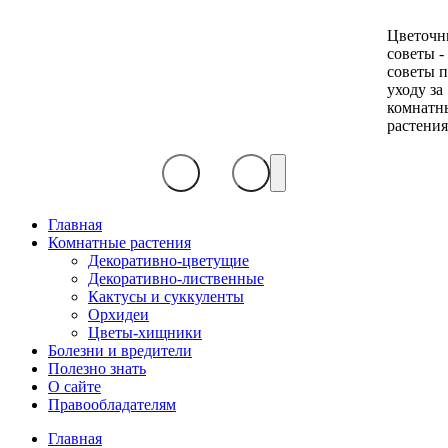
Цветочн
советы -
советы 
уходу за
комнатн
растени
Главная
Комнатные растения
Декоративно-цветущие
Декоративно-лиственные
Кактусы и суккуленты
Орхидеи
Цветы-хищники
Болезни и вредители
Полезно знать
О сайте
Правообладателям
Главная