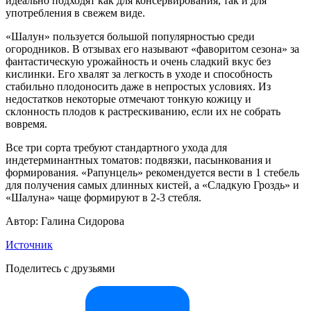
идеально подходят как для консервирования, так и для
употребления в свежем виде.
«Шалун» пользуется большой популярностью среди
огородников. В отзывах его называют «фаворитом сезона» за
фантастическую урожайность и очень сладкий вкус без
кислинки. Его хвалят за легкость в уходе и способность
стабильно плодоносить даже в непростых условиях. Из
недостатков некоторые отмечают тонкую кожицу и
склонность плодов к растрескиванию, если их не собрать
вовремя.
Все три сорта требуют стандартного ухода для
индетерминантных томатов: подвязки, пасынкования и
формирования. «Рапунцель» рекомендуется вести в 1 стебель
для получения самых длинных кистей, а «Сладкую Гроздь» и
«Шалуна» чаще формируют в 2-3 стебля.
Автор: Галина Сидорова
Источник
Поделитесь с друзьями