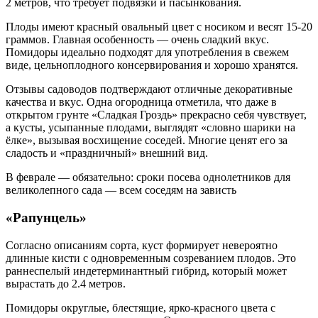
2 метров, что требует подвязки и пасынкования.
Плоды имеют красный овальный цвет с носиком и весят 15-20
граммов. Главная особенность — очень сладкий вкус.
Помидоры идеально подходят для употребления в свежем
виде, цельноплодного консервирования и хорошо хранятся.
Отзывы садоводов подтверждают отличные декоративные
качества и вкус. Одна огородница отметила, что даже в
открытом грунте «Сладкая Гроздь» прекрасно себя чувствует,
а кусты, усыпанные плодами, выглядят «словно шарики на
ёлке», вызывая восхищение соседей. Многие ценят его за
сладость и «праздничный» внешний вид.
В феврале — обязательно: сроки посева однолетников для
великолепного сада — всем соседям на зависть
«Рапунцель»
Согласно описаниям сорта, куст формирует невероятно
длинные кисти с одновременным созреванием плодов. Это
раннеспелый индетерминантный гибрид, который может
вырастать до 2.4 метров.
Помидоры округлые, блестящие, ярко-красного цвета с