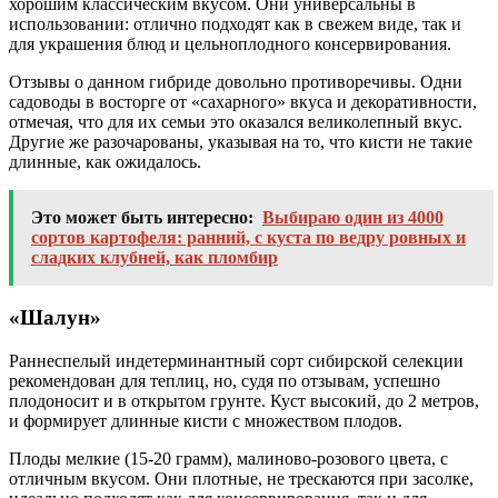
хорошим классическим вкусом. Они универсальны в
использовании: отлично подходят как в свежем виде, так и
для украшения блюд и цельноплодного консервирования.
Отзывы о данном гибриде довольно противоречивы. Одни
садоводы в восторге от «сахарного» вкуса и декоративности,
отмечая, что для их семьи это оказался великолепный вкус.
Другие же разочарованы, указывая на то, что кисти не такие
длинные, как ожидалось.
Это может быть интересно:
Выбираю один из 4000
сортов картофеля: ранний, с куста по ведру ровных и
сладких клубней, как пломбир
«Шалун»
Раннеспелый индетерминантный сорт сибирской селекции
рекомендован для теплиц, но, судя по отзывам, успешно
плодоносит и в открытом грунте. Куст высокий, до 2 метров,
и формирует длинные кисти с множеством плодов.
Плоды мелкие (15-20 грамм), малиново-розового цвета, с
отличным вкусом. Они плотные, не трескаются при засолке,