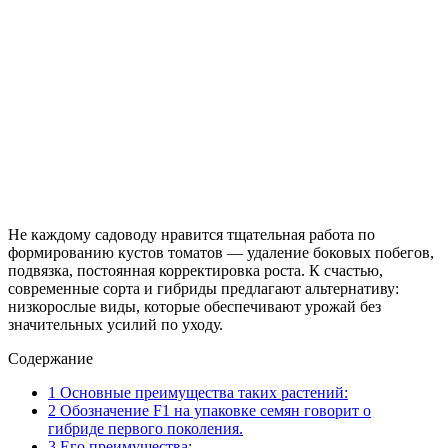
Не каждому садоводу нравится тщательная работа по
формированию кустов томатов — удаление боковых побегов,
подвязка, постоянная корректировка роста. К счастью,
современные сорта и гибриды предлагают альтернативу:
низкорослые виды, которые обеспечивают урожай без
значительных усилий по уходу.
Содержание
1
Основные преимущества таких растений:
2
Обозначение F1 на упаковке семян говорит о
гибриде первого поколения.
3
Его преимущества: