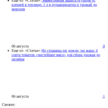
Еще из «Статьи»
Эффективная защита огурцов от
клещей в теплице: 1 л в пульверизатор и урожай до
морозов
06 августа
0
Еще из «Статьи»
Не страшны ни дожди, ни жара: 4
сорта томатов «чистейшее мясо» для сбора урожая до
октября
06 августа
1
Свежее: