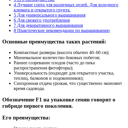
4
Лучшие сорта для различных целей. Для холодного
климата и открытого грунта.
5
Для универсального выращивания
6
Для свежего употребления
7
Для декоративного выращивания
8
Практические рекомендации по выращиванию
Основные преимущества таких растений:
Компактные размеры (высота обычно 40–60 см);
Минимальное количество боковых побегов;
Раннее созревание плодов (часто до пика
распространения фитофторы);
Универсальность (подходят для открытого участка,
теплиц, балконов и подоконников);
Синхронная отдача урожая, что существенно экономит
время садовода.
Обозначение F1 на упаковке семян говорит о
гибриде первого поколения.
Его преимущества: