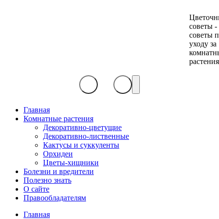
Цветочн
советы -
советы 
уходу за
комнатн
растени
Главная
Комнатные растения
Декоративно-цветущие
Декоративно-лиственные
Кактусы и суккуленты
Орхидеи
Цветы-хищники
Болезни и вредители
Полезно знать
О сайте
Правообладателям
Главная