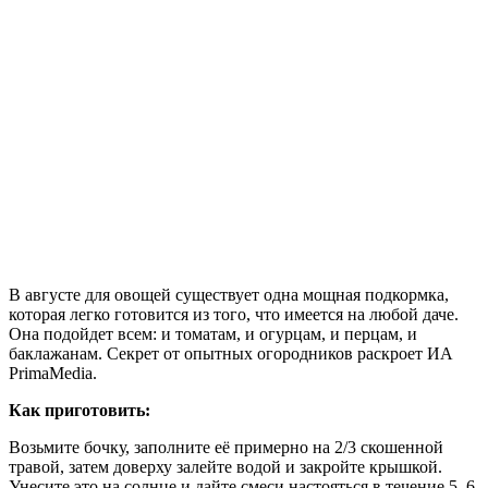
В августе для овощей существует одна мощная подкормка,
которая легко готовится из того, что имеется на любой даче.
Она подойдет всем: и томатам, и огурцам, и перцам, и
баклажанам. Секрет от опытных огородников раскроет ИА
PrimaMedia.
Как приготовить:
Возьмите бочку, заполните её примерно на 2/3 скошенной
травой, затем доверху залейте водой и закройте крышкой.
Унесите это на солнце и дайте смеси настояться в течение 5–6