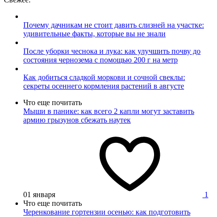
Почему дачникам не стоит давить слизней на участке:
удивительные факты, которые вы не знали
После уборки чеснока и лука: как улучшить почву до
состояния чернозема с помощью 200 г на метр
Как добиться сладкой моркови и сочной свеклы:
секреты осеннего кормления растений в августе
Что еще почитать
Мыши в панике: как всего 2 капли могут заставить
армию грызунов сбежать наутек
01 января
1
Что еще почитать
Черенкование гортензии осенью: как подготовить