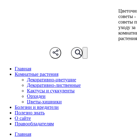
Цветочн
советы -
советы 
уходу за
комнатн
растени
Главная
Комнатные растения
Декоративно-цветущие
Декоративно-лиственные
Кактусы и суккуленты
Орхидеи
Цветы-хищники
Болезни и вредители
Полезно знать
О сайте
Правообладателям
Главная