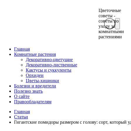
Цветочные
советы -
советы по
уходу за
комнатными
растениями
Главная
Комнатные растения
Декоративно-цветущие
Декоративно-лиственные
Кактусы и суккуленты
Орхидеи
Цветы-хищники
Болезни и вредители
Полезно знать
О сайте
Правообладателям
Главная
Статьи
Гигантские помидоры размером с голову: сорт, который у