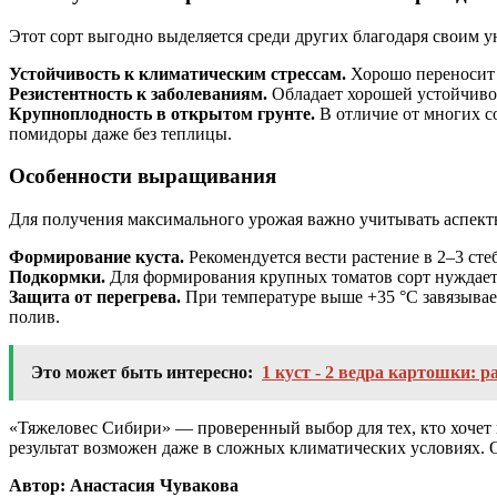
Этот сорт выгодно выделяется среди других благодаря своим
Устойчивость к климатическим стрессам.
Хорошо переносит 
Резистентность к заболеваниям.
Обладает хорошей устойчивос
Крупноплодность в открытом грунте.
В отличие от многих с
помидоры даже без теплицы.
Особенности выращивания
Для получения максимального урожая важно учитывать аспект
Формирование куста.
Рекомендуется вести растение в 2–3 сте
Подкормки.
Для формирования крупных томатов сорт нуждает
Защита от перегрева.
При температуре выше +35 °C завязывае
полив.
Это может быть интересно:
1 куст - 2 ведра картошки: 
«Тяжеловес Сибири» — проверенный выбор для тех, кто хочет 
результат возможен даже в сложных климатических условиях. О
Автор: Анастасия Чувакова