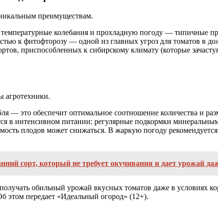
 уникальным преимуществам.
температурные колебания и прохладную погоду — типичные про
тью к фитофторозу — одной из главных угроз для томатов в до
ортов, приспособленных к сибирскому климату (которые зачаст
ы агротехники.
бля — это обеспечит оптимальное соотношение количества и раз
ся в интенсивном питании: регулярные подкормки минеральным
мость плодов может снижаться. В жаркую погоду рекомендуется
ранний сорт, который не требует окучивания и дает урожай даж
получать обильный урожай вкусных томатов даже в условиях кор
б этом передает «Идеальный огород» (12+).