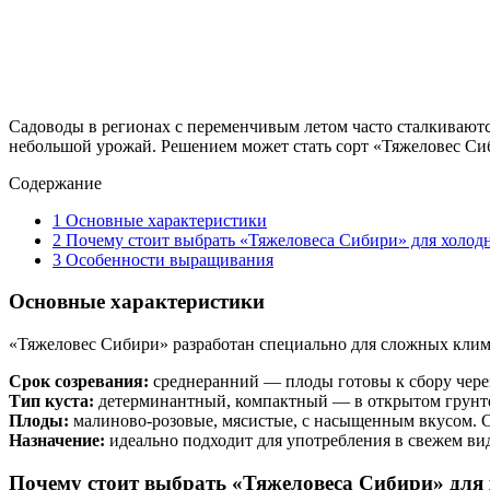
Садоводы в регионах с переменчивым летом часто сталкиваютс
небольшой урожай. Решением может стать сорт «Тяжеловес Си
Содержание
1
Основные характеристики
2
Почему стоит выбрать «Тяжеловеса Сибири» для холод
3
Особенности выращивания
Основные характеристики
«Тяжеловес Сибири» разработан специально для сложных клим
Срок созревания:
среднеранний — плоды готовы к сбору через
Тип куста:
детерминантный, компактный — в открытом грунте 
Плоды:
малиново-розовые, мясистые, с насыщенным вкусом. Сре
Назначение:
идеально подходит для употребления в свежем виде
Почему стоит выбрать «Тяжеловеса Сибири» для