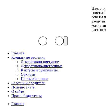
Цветочн
советы -
советы 
уходу за
комнатн
растени
Главная
Комнатные растения
Декоративно-цветущие
Декоративно-лиственные
Кактусы и суккуленты
Орхидеи
Цветы-хищники
Болезни и вредители
Полезно знать
О сайте
Правообладателям
Главная