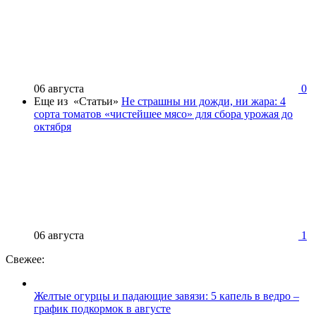
06 августа
0
Еще из «Статьи»
Не страшны ни дожди, ни жара: 4
сорта томатов «чистейшее мясо» для сбора урожая до
октября
06 августа
1
Свежее:
Желтые огурцы и падающие завязи: 5 капель в ведро –
график подкормок в августе