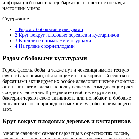
информацией о местах, где бархатцы наносят не пользу, а
настоящий ущерб.
Содержание
1
Рядом с бобовыми культурами
2
Круг вокруг плодовых деревьев и кустарников
3
В теплице с томатами и огурцами
4
На грядке с корнеплодами
Рядом с бобовыми культурами
Горох, фасоль, бобы, а также нут и чечевица имеют тесную
связь с бактериями, обитающими на их корнях. Соседство с
бархатцами активирует их особое аллелопатическое свойство:
они начинают выделять в почву вещества, замедляющие рост
соседних растений. В результате симбиоз нарушается,
бактерии теряют свою активность или погибают, и бобовые
лишаются своего природного механизма, обеспечивающего
азот.
Круг вокруг плодовых деревьев и кустарников
Многие садоводы сажают бархатцы в окрестностях яблонь,
груш, слив, смородины и крыжовника, надеясь защитить их