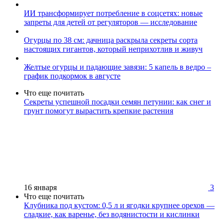
ИИ трансформирует потребление в соцсетях: новые
запреты для детей от регуляторов — исследование
Огурцы по 38 см: дачница раскрыла секреты сорта
настоящих гигантов, который неприхотлив и живуч
Желтые огурцы и падающие завязи: 5 капель в ведро –
график подкормок в августе
Что еще почитать
Секреты успешной посадки семян петунии: как снег и
грунт помогут вырастить крепкие растения
16 января
3
Что еще почитать
Клубника под кустом: 0,5 л и ягодки крупнее орехов —
сладкие, как варенье, без водянистости и кислинки