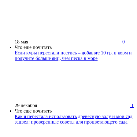
18 мая
0
Что еще почитать
Если куры перестали нестись – добавьте 10 гр. в корм и
получите больше яиц, чем песка в море
29 декабря
1
Что еще почитать
Как я перестала использовать древесную золу и мой сад
зацвел: проверенные советы для процветающего сада