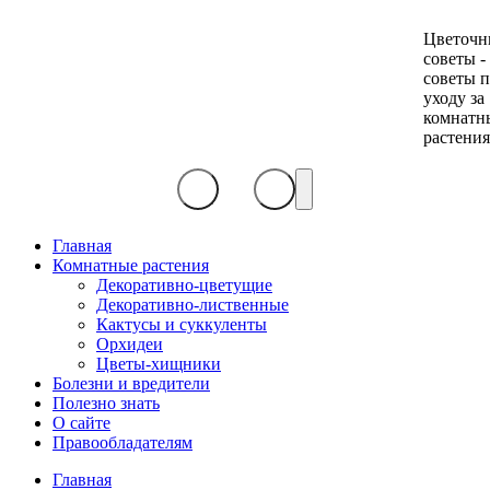
Цветочн
советы -
советы 
уходу за
комнатн
растени
Главная
Комнатные растения
Декоративно-цветущие
Декоративно-лиственные
Кактусы и суккуленты
Орхидеи
Цветы-хищники
Болезни и вредители
Полезно знать
О сайте
Правообладателям
Главная