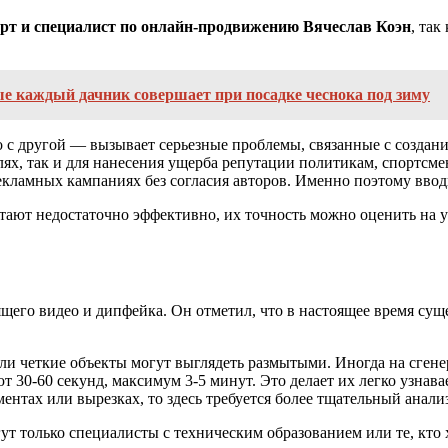
ерт и специалист по онлайн-продвижению Вячеслав Коэн
, так
е каждый дачник совершает при посадке чеснока под зиму
но с другой — вызывает серьезные проблемы, связанные с созда
лях, так и для нанесения ущерба репутации политикам, спортсме
екламных кампаниях без согласия авторов. Именно поэтому ввод
ают недостаточно эффективно, их точность можно оценить на уро
его видео и дипфейка. Он отметил, что в настоящее время сущ
ли четкие объекты могут выглядеть размытыми. Иногда на сген
 30-60 секунд, максимум 3-5 минут. Это делает их легко узнав
ментах или вырезках, то здесь требуется более тщательный анал
т только специалисты с техническим образованием или те, кто 