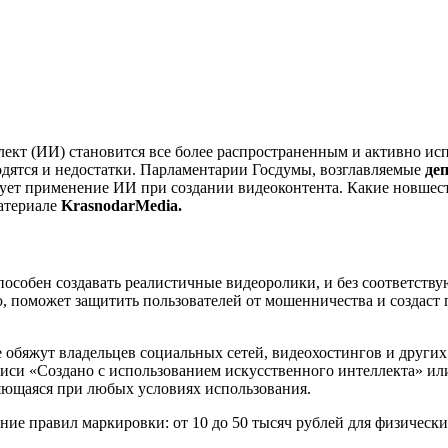
кт (ИИ) становится все более распространенным и активно испо
одятся и недостатки. Парламентарии Госдумы, возглавляемые
де
рует применение ИИ при создании видеоконтента. Какие новшес
материале
KrasnodarMedia.
способен создавать реалистичные видеоролики, и без соответст
, поможет защитить пользователей от мошенничества и создаст 
е обяжут владельцев социальных сетей, видеохостингов и други
си «Создано с использованием искусственного интеллекта» или
няющаяся при любых условиях использования.
ие правил маркировки: от 10 до 50 тысяч рублей для физических