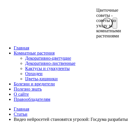
Цветочные
советы -
советы по
уходу за
комнатными
растениями
Главная
Комнатные растения
Декоративно-цветущие
Декоративно-лиственные
Кактусы и суккуленты
Орхидеи
Цветы-хищники
Болезни и вредители
Полезно знать
О сайте
Правообладателям
Главная
Статьи
Видео нейросетей становятся угрозой: Госдума разрабат