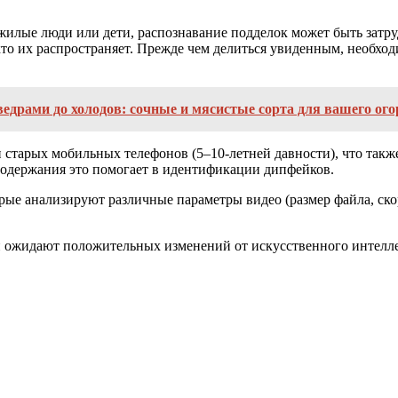
жилые люди или дети, распознавание подделок может быть затр
кто их распространяет. Прежде чем делиться увиденным, необхо
едрами до холодов: сочные и мясистые сорта для вашего ого
старых мобильных телефонов (5–10-летней давности), что также
 содержания это помогает в идентификации дипфейков.
е анализируют различные параметры видео (размер файла, скоро
н ожидают положительных изменений от искусственного интелле