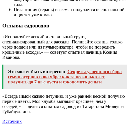
года.
Пеларгония (герань) из семян получается очень сильной
и цветет уже к маю.
Отзывы садоводов
«Используйте легкий и стерильный грунт,
специализированный для рассады. Поливайте сеянцы только
через поддон или из пульверизатора, чтобы не повредить
крошечные всходы,» — советует опытная дачница Ксения
Иванова.
Это может быть интересно:
Секреты успешного сбора
семян огурцов в октябре: как за несколько лет
получить до 7 кг с куста и сэкономить деньги
«Всегда зимой сажаю петунию, и уже ранней весной получаю
первые цветы. Моя клумба выглядит красивее, чем у
соседей,» — делится опытом садовод из Татарстана Миляуша
Губайдуллина.
Источник