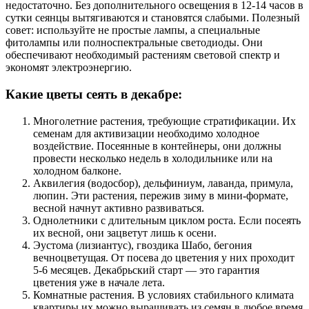
недостаточно. Без дополнительного освещения в 12-14 часов в
сутки сеянцы вытягиваются и становятся слабыми. Полезный
совет: используйте не простые лампы, а специальные
фитолампы или полноспектральные светодиоды. Они
обеспечивают необходимый растениям световой спектр и
экономят электроэнергию.
Какие цветы сеять в декабре:
Многолетние растения, требующие стратификации. Их
семенам для активизации необходимо холодное
воздействие. Посеянные в контейнеры, они должны
провести несколько недель в холодильнике или на
холодном балконе.
Аквилегия (водосбор), дельфиниум, лаванда, примула,
люпин. Эти растения, пережив зиму в мини-формате,
весной начнут активно развиваться.
Однолетники с длительным циклом роста. Если посеять
их весной, они зацветут лишь к осени.
Эустома (лизиантус), гвоздика Шабо, бегония
вечноцветущая. От посева до цветения у них проходит
5-6 месяцев. Декабрьский старт — это гарантия
цветения уже в начале лета.
Комнатные растения. В условиях стабильного климата
квартиры их можно выращивать из семян в любое время