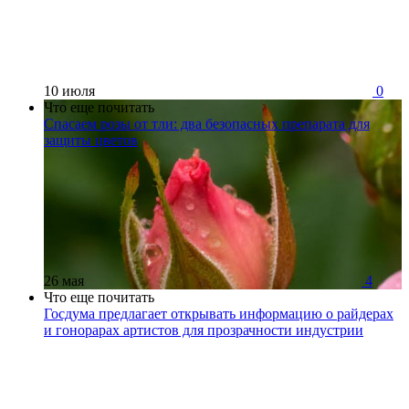
10 июля
0
Что еще почитать
Спасаем розы от тли: два безопасных препарата для
защиты цветов
26 мая
4
Что еще почитать
Госдума предлагает открывать информацию о райдерах
и гонорарах артистов для прозрачности индустрии