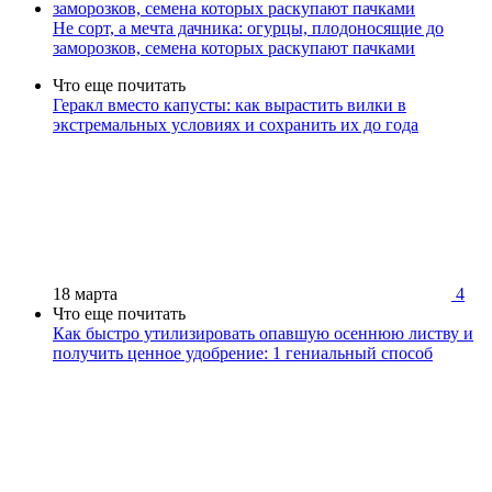
Не сорт, а мечта дачника: огурцы, плодоносящие до
заморозков, семена которых раскупают пачками
Что еще почитать
Геракл вместо капусты: как вырастить вилки в
экстремальных условиях и сохранить их до года
18 марта
4
Что еще почитать
Как быстро утилизировать опавшую осеннюю листву и
получить ценное удобрение: 1 гениальный способ