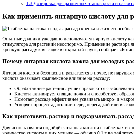
1.3
Дозировка для различных этапов роста и развит
Как применять янтарную кислоту для 
Опытные дачники уже давно используют янтарную кислоту как 
стимулятора для растений неоспоримо. Применение раствора я
крепкую рассаду к высадке в открытый грунт, сообщает «Ботан
Почему янтарная кислота важна для молодых ра
Янтарная кислота безопасна и разлагается в почве, не нарушая 
кислота оказывает комплексное влияние на рассаду:
Обработанные растения лучше справляются с заболевания
Кислота активирует спящие почки и способствует образо
Помогает рассаде эффективнее усваивать микро- и макро
Ускоряет процесс адаптации перед пересадкой или высадк
Как приготовить раствор и подкармливать расса
Для использования подойдёт янтарная кислота в таблетках из 
количество кислоты в них меньше — обычно
0,1 г на таблетку 