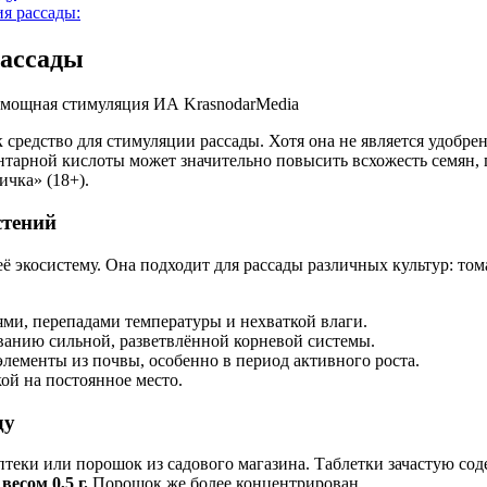
ия рассады:
рассады
средство для стимуляции рассады. Хотя она не является удобре
нтарной кислоты может значительно повысить всхожесть семян, 
ичка» (18+).
стений
её экосистему. Она подходит для рассады различных культур: том
ми, перепадами температуры и нехваткой влаги.
ванию сильной, разветвлённой корневой системы.
элементы из почвы, особенно в период активного роста.
ой на постоянное место.
ду
аптеки или порошок из садового магазина. Таблетки зачастую с
весом 0,5 г.
Порошок же более концентрирован.