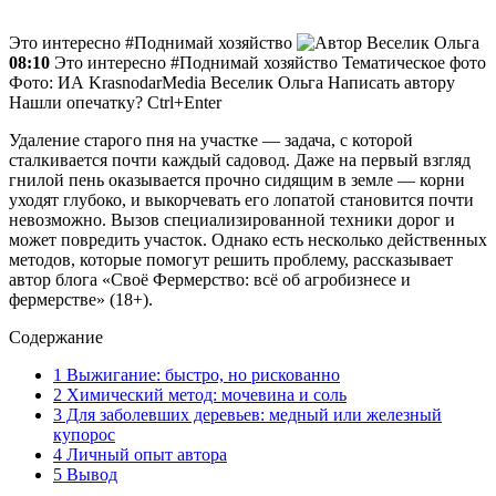
Это интересно #Поднимай хозяйство
Веселик Ольга
08:10
Это интересно #Поднимай хозяйство Тематическое фото
Фото: ИА KrasnodarMedia
Веселик Ольга
Написать автору
Нашли опечатку? Ctrl+Enter
Удаление старого пня на участке — задача, с которой
сталкивается почти каждый садовод. Даже на первый взгляд
гнилой пень оказывается прочно сидящим в земле — корни
уходят глубоко, и выкорчевать его лопатой становится почти
невозможно. Вызов специализированной техники дорог и
может повредить участок. Однако есть несколько действенных
методов, которые помогут решить проблему, рассказывает
автор блога «Своё Фермерство: всё об агробизнесе и
фермерстве» (18+).
Содержание
1
Выжигание: быстро, но рискованно
2
Химический метод: мочевина и соль
3
Для заболевших деревьев: медный или железный
купорос
4
Личный опыт автора
5
Вывод