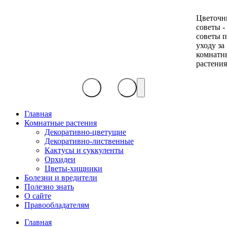
Цветочн
советы -
советы 
уходу за
комнатн
растени
Главная
Комнатные растения
Декоративно-цветущие
Декоративно-лиственные
Кактусы и суккуленты
Орхидеи
Цветы-хищники
Болезни и вредители
Полезно знать
О сайте
Правообладателям
Главная