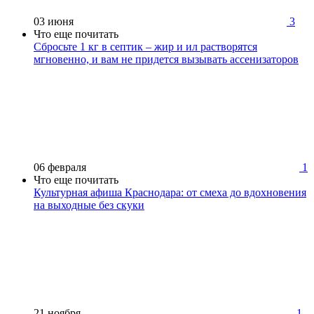
03 июня
3
Что еще почитать
Сбросьте 1 кг в септик – жир и ил растворятся
мгновенно, и вам не придется вызывать ассенизаторов
06 февраля
1
Что еще почитать
Культурная афиша Краснодара: от смеха до вдохновения
на выходные без скуки
21 ноября
1