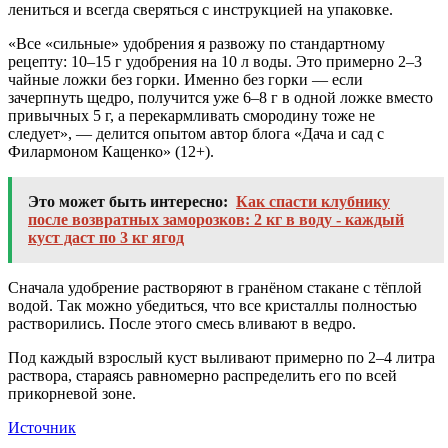
лениться и всегда сверяться с инструкцией на упаковке.
«Все «сильные» удобрения я развожу по стандартному
рецепту: 10–15 г удобрения на 10 л воды. Это примерно 2–3
чайные ложки без горки. Именно без горки — если
зачерпнуть щедро, получится уже 6–8 г в одной ложке вместо
привычных 5 г, а перекармливать смородину тоже не
следует», — делится опытом автор блога «Дача и сад с
Филармоном Кащенко» (12+).
Это может быть интересно:
Как спасти клубнику
после возвратных заморозков: 2 кг в воду - каждый
куст даст по 3 кг ягод
Сначала удобрение растворяют в гранёном стакане с тёплой
водой. Так можно убедиться, что все кристаллы полностью
растворились. После этого смесь вливают в ведро.
Под каждый взрослый куст выливают примерно по 2–4 литра
раствора, стараясь равномерно распределить его по всей
прикорневой зоне.
Источник