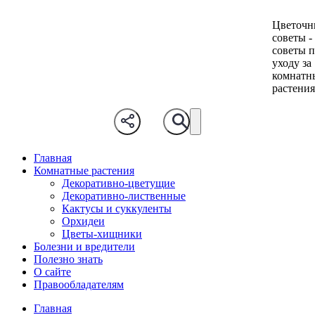
Цветочн
советы -
советы 
уходу за
комнатн
растени
Главная
Комнатные растения
Декоративно-цветущие
Декоративно-лиственные
Кактусы и суккуленты
Орхидеи
Цветы-хищники
Болезни и вредители
Полезно знать
О сайте
Правообладателям
Главная