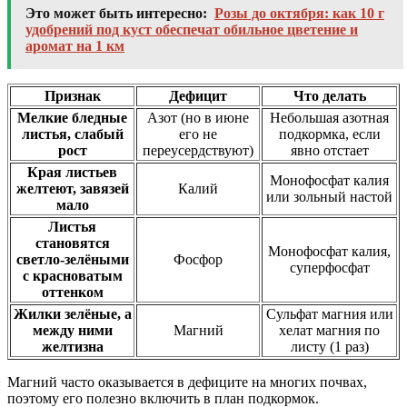
Это может быть интересно:
Розы до октября: как 10 г
удобрений под куст обеспечат обильное цветение и
аромат на 1 км
Признак
Дефицит
Что
делать
Мелкие бледные
Азот (но в июне
Небольшая азотная
листья, слабый
его не
подкормка, если
рост
переусердствуют)
явно отстает
Края листьев
Монофосфат калия
желтеют, завязей
Калий
или зольный настой
мало
Листья
становятся
Монофосфат калия,
светло-зелёными
Фосфор
суперфосфат
с красноватым
оттенком
Жилки зелёные, а
Сульфат магния или
между ними
Магний
хелат магния по
желтизна
листу (1 раз)
Магний часто оказывается в дефиците на многих почвах,
поэтому его полезно включить в план подкормок.