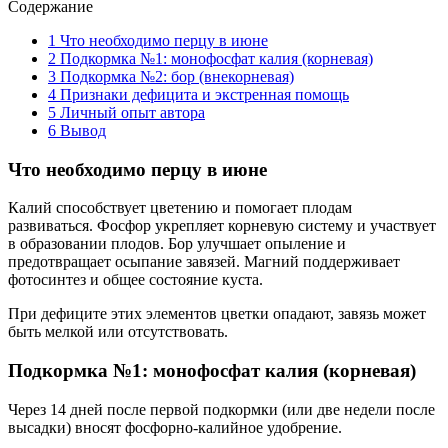
Содержание
1
Что необходимо перцу в июне
2
Подкормка №1: монофосфат калия (корневая)
3
Подкормка №2: бор (внекорневая)
4
Признаки дефицита и экстренная помощь
5
Личный опыт автора
6
Вывод
Что необходимо перцу в июне
Калий способствует цветению и помогает плодам
развиваться. Фосфор укрепляет корневую систему и участвует
в образовании плодов. Бор улучшает опыление и
предотвращает осыпание завязей. Магний поддерживает
фотосинтез и общее состояние куста.
При дефиците этих элементов цветки опадают, завязь может
быть мелкой или отсутствовать.
Подкормка №1: монофосфат калия (корневая)
Через 14 дней после первой подкормки (или две недели после
высадки) вносят фосфорно-калийное удобрение.