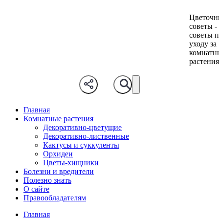
Цветочн
советы -
советы 
уходу за
комнатн
растени
Главная
Комнатные растения
Декоративно-цветущие
Декоративно-лиственные
Кактусы и суккуленты
Орхидеи
Цветы-хищники
Болезни и вредители
Полезно знать
О сайте
Правообладателям
Главная