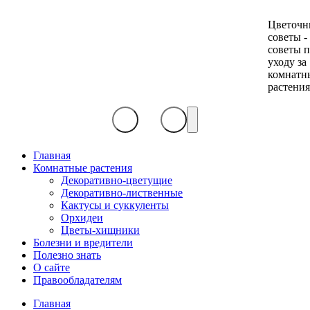
Цветочн
советы -
советы 
уходу за
комнатн
растени
Главная
Комнатные растения
Декоративно-цветущие
Декоративно-лиственные
Кактусы и суккуленты
Орхидеи
Цветы-хищники
Болезни и вредители
Полезно знать
О сайте
Правообладателям
Главная