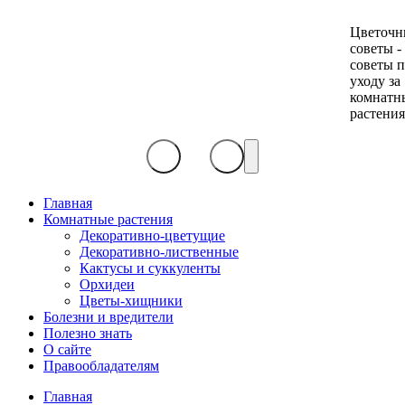
Цветочн
советы -
советы 
уходу за
комнатн
растени
Главная
Комнатные растения
Декоративно-цветущие
Декоративно-лиственные
Кактусы и суккуленты
Орхидеи
Цветы-хищники
Болезни и вредители
Полезно знать
О сайте
Правообладателям
Главная