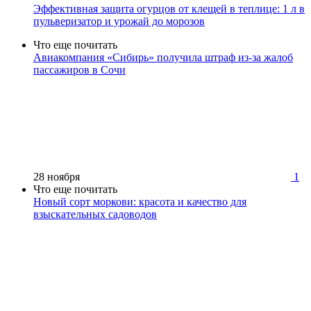
Эффективная защита огурцов от клещей в теплице: 1 л в
пульверизатор и урожай до морозов
Что еще почитать
Авиакомпания «Сибирь» получила штраф из-за жалоб
пассажиров в Сочи
28 ноября
1
Что еще почитать
Новый сорт моркови: красота и качество для
взыскательных садоводов