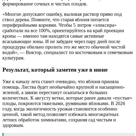
формирование сочных и чистых плодов.
«Многие допускают ошибку, выливая раствор прямо под
ствол дерева. Помните, что старая яблоня питается
периферийными корнями. Чтобы 5 литров «эликсира»
сработали на все 100%, ориентируйтесь на край проекции
кроны — именно там находятся самые активные
всасывающие зоны. И не забудьте через пару дней после
процедуры обильно пролить это же место обычной чистой
водой», — Виктор, специалист по косточковым и семечковым
культурам.
Результат, который заметен уже в июне
Уже к началу лета станет очевидно, что яблоня приняла
помощь. Листва будет необычайно крупной и насыщенно-
зеленой, а завязи перестанут осыпаться в больших
количествах. К августу ветки, которые ранее давали «пустые»
плоды, покроются тяжелыми, румяными яблоками. В 2026
году, когда экологичность урожая становится особенно
ценной, такой метод позволяет избежать многократных
летних обработок химикатами, сохраняя сад чистым и
здоровым.