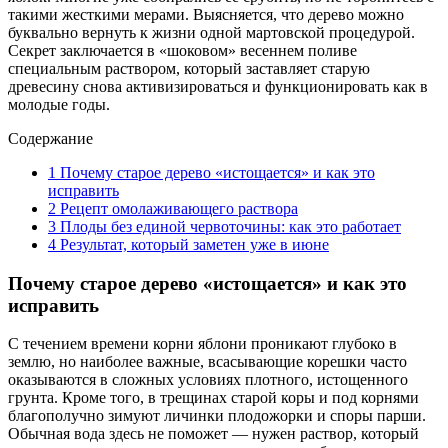
такими жесткими мерами. Выясняется, что дерево можно
буквально вернуть к жизни одной мартовской процедурой.
Секрет заключается в «шоковом» весеннем поливе
специальным раствором, который заставляет старую
древесину снова активизироваться и функционировать как в
молодые годы.
Содержание
1
Почему старое дерево «истощается» и как это
исправить
2
Рецепт омолаживающего раствора
3
Плоды без единой червоточины: как это работает
4
Результат, который заметен уже в июне
Почему старое дерево «истощается» и как это
исправить
С течением времени корни яблони проникают глубоко в
землю, но наиболее важные, всасывающие корешки часто
оказываются в сложных условиях плотного, истощенного
грунта. Кроме того, в трещинах старой коры и под корнями
благополучно зимуют личинки плодожорки и споры парши.
Обычная вода здесь не поможет — нужен раствор, который