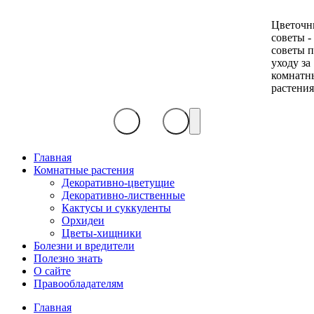
Цветочн
советы -
советы 
уходу за
комнатн
растени
Главная
Комнатные растения
Декоративно-цветущие
Декоративно-лиственные
Кактусы и суккуленты
Орхидеи
Цветы-хищники
Болезни и вредители
Полезно знать
О сайте
Правообладателям
Главная