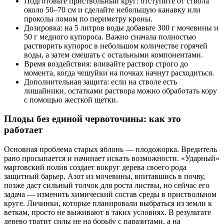
Подготовьте приствольный круг: отступите от ствола
около 50–70 см и сделайте небольшую канавку или
проколы ломом по периметру кроны.
Дозировка: на 5 литров воды добавьте 300 г мочевины и
50 г медного купороса. Важно сначала полностью
растворить купорос в небольшом количестве горячей
воды, а затем смешать с остальными компонентами.
Время воздействия: вливайте раствор строго до
момента, когда чешуйки на почках начнут расходиться.
Дополнительная защита: если на стволе есть
лишайники, остатками раствора можно обработать кору
с помощью жесткой щетки.
Плоды без единой червоточины: как это
работает
Основная проблема старых яблонь — плодожорка. Вредитель
рано просыпается и начинает искать возможности. «Ударный»
мартовский полив создает вокруг дерева своего рода
защитный барьер. Азот из мочевины, впитавшись в почву,
позже даст сильный толчок для роста листвы, но сейчас его
задача — изменить химический состав среды в приствольном
круге. Личинки, которые планировали выбраться из земли к
веткам, просто не выживают в таких условиях. В результате
дерево тратит силы не на борьбу с паразитами, а на