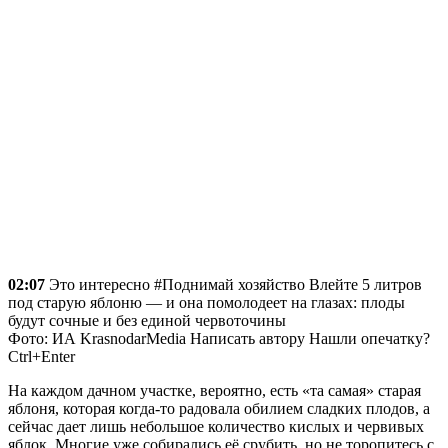
02:07
Это интересно #Поднимай хозяйство Влейте 5 литров
под старую яблоню — и она помолодеет на глазах: плоды
будут сочные и без единой червоточины
Фото: ИА KrasnodarMedia Написать автору Нашли опечатку?
Ctrl+Enter
На каждом дачном участке, вероятно, есть «та самая» старая
яблоня, которая когда-то радовала обилием сладких плодов, а
сейчас дает лишь небольшое количество кислых и червивых
яблок. Многие уже собирались её срубить, но не торопитесь с