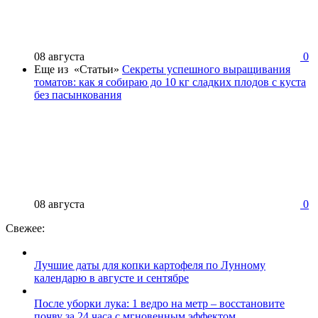
08 августа
0
Еще из «Статьи»
Секреты успешного выращивания
томатов: как я собираю до 10 кг сладких плодов с куста
без пасынкования
08 августа
0
Свежее:
Лучшие даты для копки картофеля по Лунному
календарю в августе и сентябре
После уборки лука: 1 ведро на метр – восстановите
почву за 24 часа с мгновенным эффектом