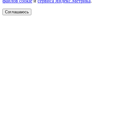
файлов cookie
и
сервиса Яндекс.Метрика
.
Соглашаюсь