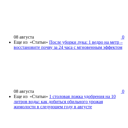
08 августа
0
Еще из «Статьи»
После уборки лука: 1 ведро на метр –
восстановите почву за 24 часа с мгновенным эффектом
08 августа
0
Еще из «Статьи»
1 столовая ложка удобрения на 10
литров воды: как добиться обильного урожая
жимолости в следующем году в августе