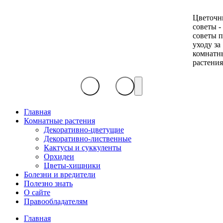
Цветочн
советы -
советы 
уходу за
комнатн
растени
Главная
Комнатные растения
Декоративно-цветущие
Декоративно-лиственные
Кактусы и суккуленты
Орхидеи
Цветы-хищники
Болезни и вредители
Полезно знать
О сайте
Правообладателям
Главная