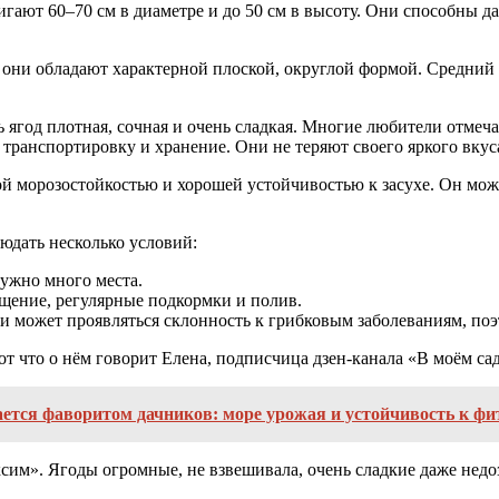
тигают 60–70 см в диаметре и до 50 см в высоту. Они способны д
 они обладают характерной плоской, округлой формой. Средний 
 ягод плотная, сочная и очень сладкая. Многие любители отмеч
 транспортировку и хранение. Они не теряют своего яркого вкус
кой морозостойкостью и хорошей устойчивостью к засухе. Он м
юдать несколько условий:
нужно много места.
ещение, регулярные подкормки и полив.
ги может проявляться склонность к грибковым заболеваниям, по
т что о нём говорит Елена, подписчица дзен-канала «В моём сад
тается фаворитом дачников: море урожая и устойчивость к ф
сим». Ягоды огромные, не взвешивала, очень сладкие даже недоз