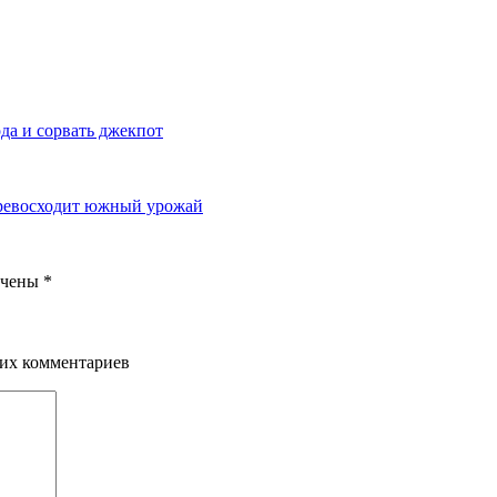
ода и сорвать джекпот
 превосходит южный урожай
ечены
*
щих комментариев