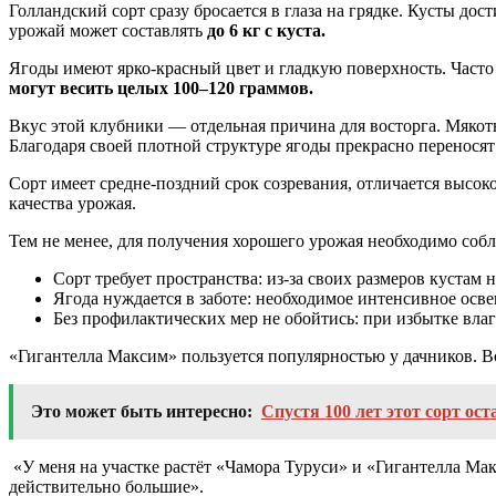
Голландский сорт сразу бросается в глаза на грядке. Кусты дос
урожай может составлять
до 6 кг с куста.
Ягоды имеют ярко-красный цвет и гладкую поверхность. Часто
могут весить целых 100–120 граммов.
Вкус этой клубники — отдельная причина для восторга. Мякоть
Благодаря своей плотной структуре ягоды прекрасно переносят
Сорт имеет средне-поздний срок созревания, отличается высо
качества урожая.
Тем не менее, для получения хорошего урожая необходимо собл
Сорт требует пространства: из-за своих размеров кустам 
Ягода нуждается в заботе: необходимое интенсивное осв
Без профилактических мер не обойтись: при избытке вла
«Гигантелла Максим» пользуется популярностью у дачников. Во
Это может быть интересно:
Спустя 100 лет этот сорт ос
«У меня на участке растёт «Чамора Туруси» и «Гигантелла Мак
действительно большие».