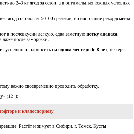
авать до 2–3 кг ягод за сезон, а в оптимальных южных условиях
вес ягод составляет 50–60 граммов, но настоящие рекордсмены
ают в послевкусии лёгкую, едва заметную
нотку ананаса.
а даже после заморозки.
ожет успешно плодоносить
на одном месте до 6–8 лет
, не теряя
этому важно своевременно проводить обработку.
у» (12+):
итофторе и кладоспориозу
ревшие. Растёт и зимует в Сибири, г. Томск. Кусты