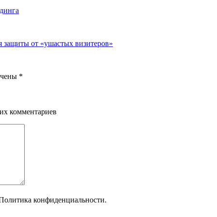
лдинга
ля защиты от «ушастых визитеров»
ечены
*
щих комментариев
Политика конфиденциальности.