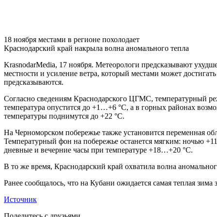
18 ноября местами в регионе похолодает
Краснодарский край накрыла волна аномального тепла
KrasnodarMedia, 17 ноября.
Метеорологи предсказывают ухудшен
местности и усиление ветра, который местами может достигат
предсказываются.
Согласно сведениям Краснодарского ЦГМС, температурный реж
температура опустится до +1…+6 °С, а в горных районах возм
температуры поднимутся до +22 °С.
На Черноморском побережье также установится переменная облач
Температурный фон на побережье останется мягким: ночью +11
дневные и вечерние часы при температуре +18…+20 °С.
В то же время, Краснодарский край охватила волна аномальног
Ранее сообщалось, что на Кубани ожидается самая теплая зима з
Источник
Поделитесь с друзьями