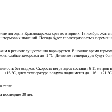
ие погоды в Краснодарском крае во вторник, 18 ноября. Жител
ь штормовых значений. Погода будет характеризоваться переменн
им в регионе существенно варьируется. В ночное время термо
ожны слабые заморозки до -1 °С. Дневные температуры будут бо
ность без осадков. Скорость ветра здесь составит 6-11 метров 
…+16 °С, днем температура воздуха поднимется до +16…+21 °С. 
о тепла.
а последние 30 лет.