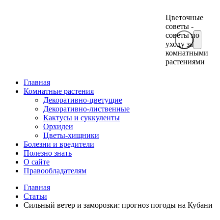
Цветочные
советы -
советы по
уходу за
комнатными
растениями
Главная
Комнатные растения
Декоративно-цветущие
Декоративно-лиственные
Кактусы и суккуленты
Орхидеи
Цветы-хищники
Болезни и вредители
Полезно знать
О сайте
Правообладателям
Главная
Статьи
Сильный ветер и заморозки: прогноз погоды на Кубани