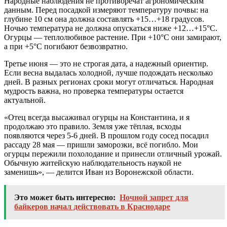
Народные наблюдения не противоречат агрономическим
данным. Перед посадкой измеряют температуру почвы: на
глубине 10 см она должна составлять +15…+18 градусов.
Ночью температура не должна опускаться ниже +12…+15°C.
Огурцы — теплолюбивое растение. При +10°C они замирают,
а при +5°C погибают безвозвратно.
Третье июня — это не строгая дата, а надежный ориентир.
Если весна выдалась холодной, лучше подождать несколько
дней. В разных регионах сроки могут отличаться. Народная
мудрость важна, но проверка температуры остается
актуальной.
«Отец всегда высаживал огурцы на Константина, и я
продолжаю это правило. Земля уже тёплая, всходы
появляются через 5-6 дней. В прошлом году сосед посадил
рассаду 28 мая — пришли заморозки, всё погибло. Мои
огурцы пережили похолодание и принесли отличный урожай.
Обычную житейскую наблюдательность наукой не
заменишь», — делится Иван из Воронежской области.
Это может быть интересно:
Ночной запрет для
байкеров начал действовать в Краснодаре