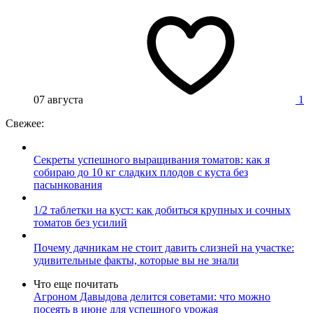
07 августа
1
Свежее:
Секреты успешного выращивания томатов: как я
собираю до 10 кг сладких плодов с куста без
пасынкования
1/2 таблетки на куст: как добиться крупных и сочных
томатов без усилий
Почему дачникам не стоит давить слизней на участке:
удивительные факты, которые вы не знали
Что еще почитать
Агроном Давыдова делится советами: что можно
посеять в июне для успешного урожая