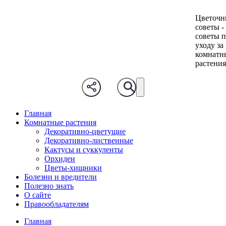
Цветочн
советы -
советы 
уходу за
комнатн
растени
Главная
Комнатные растения
Декоративно-цветущие
Декоративно-лиственные
Кактусы и суккуленты
Орхидеи
Цветы-хищники
Болезни и вредители
Полезно знать
О сайте
Правообладателям
Главная