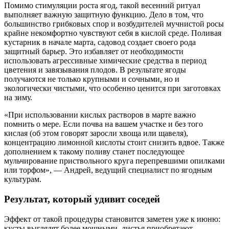
Помимо стимуляции роста ягод, такой весенний ритуал
выполняет важную защитную функцию. Дело в том, что
большинство грибковых спор и возбудителей мучнистой росы
крайне некомфортно чувствуют себя в кислой среде. Поливая
кустарник в начале марта, садовод создает своего рода
защитный барьер. Это избавляет от необходимости
использовать агрессивные химические средства в период
цветения и завязывания плодов. В результате ягоды
получаются не только крупными и сочными, но и
экологически чистыми, что особенно ценится при заготовках
на зиму.
«При использовании кислых растворов в марте важно
помнить о мере. Если почва на вашем участке и без того
кислая (об этом говорят заросли хвоща или щавеля),
концентрацию лимонной кислоты стоит снизить вдвое. Также
дополнением к такому поливу станет последующее
мульчирование приствольного круга перепревшими опилками
или торфом», — Андрей, ведущий специалист по ягодным
культурам.
Результат, который удивит соседей
Эффект от такой процедуры становится заметен уже к июню:
кусты выглядят более мощными, листья приобретают