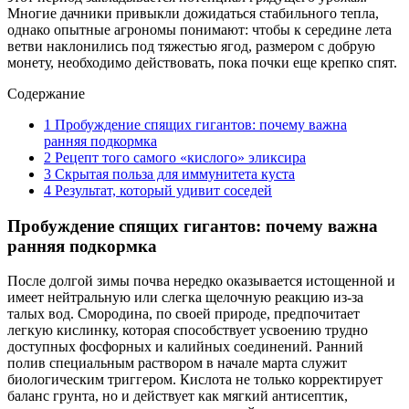
Многие дачники привыкли дожидаться стабильного тепла,
однако опытные агрономы понимают: чтобы к середине лета
ветви наклонились под тяжестью ягод, размером с добрую
монету, необходимо действовать, пока почки еще крепко спят.
Содержание
1
Пробуждение спящих гигантов: почему важна
ранняя подкормка
2
Рецепт того самого «кислого» эликсира
3
Скрытая польза для иммунитета куста
4
Результат, который удивит соседей
Пробуждение спящих гигантов: почему важна
ранняя подкормка
После долгой зимы почва нередко оказывается истощенной и
имеет нейтральную или слегка щелочную реакцию из-за
талых вод. Смородина, по своей природе, предпочитает
легкую кислинку, которая способствует усвоению трудно
доступных фосфорных и калийных соединений. Ранний
полив специальным раствором в начале марта служит
биологическим триггером. Кислота не только корректирует
баланс грунта, но и действует как мягкий антисептик,