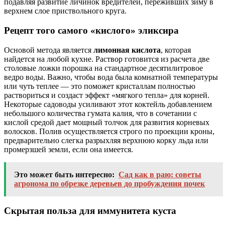
подавляя развитие личинок вредителей, переживших зиму в
верхнем слое приствольного круга.
Рецепт того самого «кислого» эликсира
Основой метода является
лимонная кислота
, которая
найдется на любой кухне. Раствор готовится из расчета две
столовые ложки порошка на стандартное десятилитровое
ведро воды. Важно, чтобы вода была комнатной температуры
или чуть теплее — это поможет кристаллам полностью
раствориться и создаст эффект «мягкого тепла» для корней.
Некоторые садоводы усиливают этот коктейль добавлением
небольшого количества гумата калия, что в сочетании с
кислой средой дает мощный толчок для развития корневых
волосков. Полив осуществляется строго по проекции кроны,
предварительно слегка разрыхляя верхнюю корку льда или
промерзшей земли, если она имеется.
Это может быть интересно:
Сад как в раю: советы
агронома по обрезке деревьев до пробуждения почек
Скрытая польза для иммунитета куста