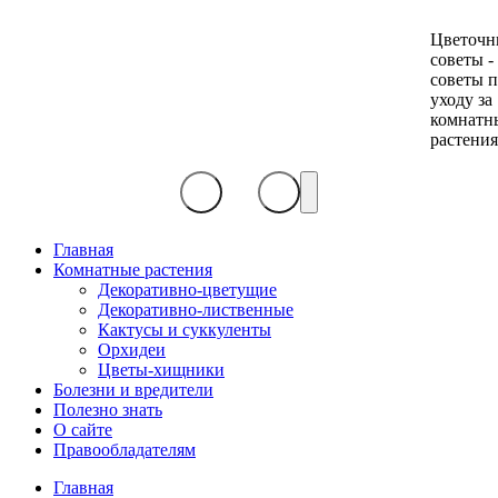
Цветочн
советы -
советы 
уходу за
комнатн
растени
Главная
Комнатные растения
Декоративно-цветущие
Декоративно-лиственные
Кактусы и суккуленты
Орхидеи
Цветы-хищники
Болезни и вредители
Полезно знать
О сайте
Правообладателям
Главная