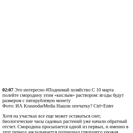
02:07
Это интересно #Поднимай хозяйство С 10 марта
полейте смородину этим «кислым» раствором: ягоды будут
размером с пятирублевую монету
Фото: ИА KrasnodarMedia Нашли опечатку? Ctrl+Enter
Хотя на участках все еще может оставаться снег,
биологические часы садовых растений уже начали обратный
отсчет. Смородина просыпается одной из первых, и именно в
этот период закладывается потенциал грядущего урожая.