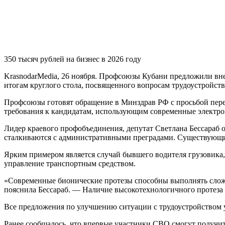
350 тысяч рублей на бизнес в 2026 году
KrasnodarMedia, 26 ноября.
Профсоюзы Кубани предложили внест
итогам круглого стола, посвященного вопросам трудоустройств
Профсоюзы готовят обращение в Минздрав РФ с просьбой перес
требования к кандидатам, использующим современные электро
Лидер краевого профобъединения, депутат Светлана Бессараб 
сталкиваются с административными преградами. Существующие
Ярким примером является случай бывшего водителя грузовика,
управление транспортным средством.
«Современные бионические протезы способны выполнять сложне
пояснила Бессараб. — Наличие высокотехнологичного протеза 
Все предложения по улучшению ситуации с трудоустройством 
Ранее сообщалось, что впервые участники СВО смогут получить 