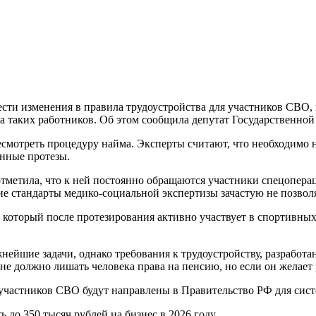
и изменения в правила трудоустройства для участников СВО, 
а таких работников. Об этом сообщила депутат Государственной
мотреть процедуру найма. Эксперты считают, что необходимо не
нные протезы.
отметила, что к ней постоянно обращаются участники спецопер
 стандарты медико-социальной экспертизы зачастую не позволя
 который после протезирования активно участвует в спортивных
йшие задачи, однако требования к трудоустройству, разработа
не должно лишать человека права на пенсию, но если он желает
участников СВО будут направлены в Правительство РФ для сис
до 350 тысяч рублей на бизнес в 2026 году.