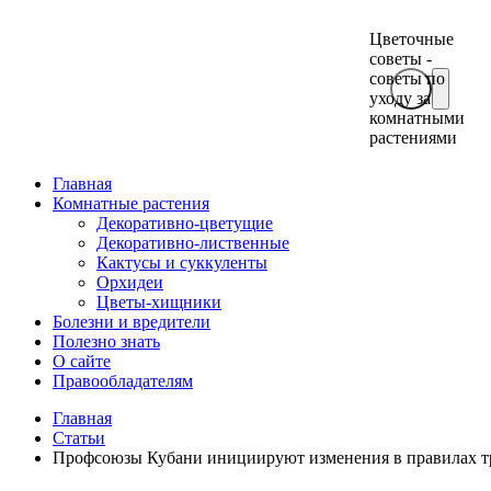
Цветочные
советы -
советы по
уходу за
комнатными
растениями
Главная
Комнатные растения
Декоративно-цветущие
Декоративно-лиственные
Кактусы и суккуленты
Орхидеи
Цветы-хищники
Болезни и вредители
Полезно знать
О сайте
Правообладателям
Главная
Статьи
Профсоюзы Кубани инициируют изменения в правилах т