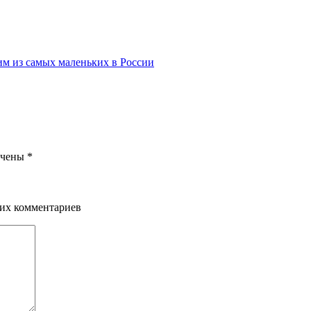
им из самых маленьких в России
ечены
*
щих комментариев