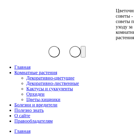
Цветочн
советы -
советы 
уходу за
комнатн
растени
Главная
Комнатные растения
Декоративно-цветущие
Декоративно-лиственные
Кактусы и суккуленты
Орхидеи
Цветы-хищники
Болезни и вредители
Полезно знать
О сайте
Правообладателям
Главная