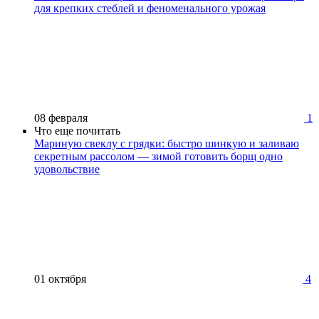
для крепких стеблей и феноменального урожая
08 февраля
1
Что еще почитать
Мариную свеклу с грядки: быстро шинкую и заливаю
секретным рассолом — зимой готовить борщ одно
удовольствие
01 октября
4