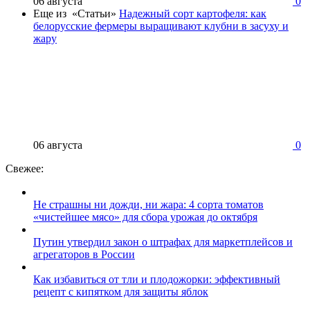
06 августа
0
Еще из «Статьи»
Надежный сорт картофеля: как
белорусские фермеры выращивают клубни в засуху и
жару
06 августа
0
Свежее:
Не страшны ни дожди, ни жара: 4 сорта томатов
«чистейшее мясо» для сбора урожая до октября
Путин утвердил закон о штрафах для маркетплейсов и
агрегаторов в России
Как избавиться от тли и плодожорки: эффективный
рецепт с кипятком для защиты яблок