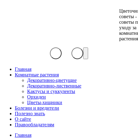
Цветочн
советы -
советы 
уходу за
комнатн
растени
Главная
Комнатные растения
Декоративно-цветущие
Декоративно-лиственные
Кактусы и суккуленты
Орхидеи
Цветы-хищники
Болезни и вредители
Полезно знать
О сайте
Правообладателям
Главная