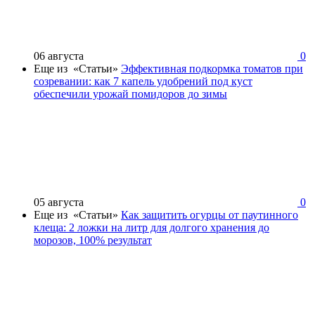
06 августа
0
Еще из «Статьи»
Эффективная подкормка томатов при
созревании: как 7 капель удобрений под куст
обеспечили урожай помидоров до зимы
05 августа
0
Еще из «Статьи»
Как защитить огурцы от паутинного
клеща: 2 ложки на литр для долгого хранения до
морозов, 100% результат