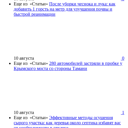
Еще из «Статьи»
После уборки чеснока и лука: как
добавить 1 горсть на метр для улучшения почвы и
быстрой реанимации
10 августа
0
Еще из «Статьи»
280 автомобилей застряли в пробке у
Крымского моста со стороны Тамани
10 августа
1
Еще из «Статьи»
Эффективные методы осушения
сырого участка: как деревья около септика избавят вас
от необходимости в откачке