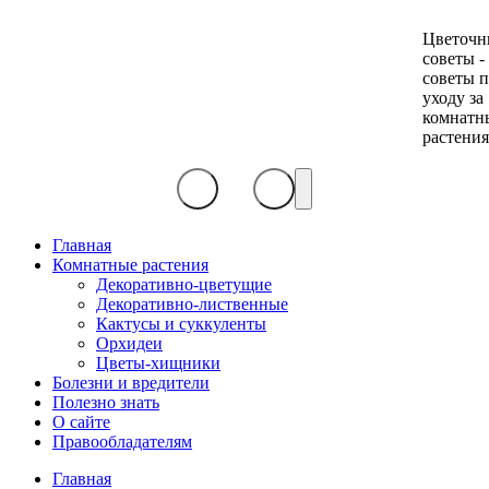
Цветочн
советы -
советы 
уходу за
комнатн
растени
Главная
Комнатные растения
Декоративно-цветущие
Декоративно-лиственные
Кактусы и суккуленты
Орхидеи
Цветы-хищники
Болезни и вредители
Полезно знать
О сайте
Правообладателям
Главная