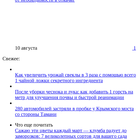
10 августа
1
Свежее:
Как увеличить урожай свеклы в 3 раза с помощью всего
1 чайной ложки секретного ингредиента
После уборки чеснока и лука: как добавить 1 горсть на
метр для улучшения почвы и быстрой реанимации
280 автомобилей застряли в пробке у Крымского моста
со стороны Тамани
Что еще почитать
Сажаю эти цветы каждый март — клумба радует до
заморозков: 7 великолепных сортов для вашего сада