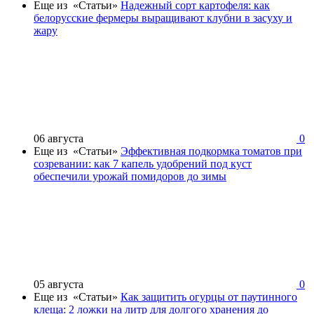
Еще из «Статьи»
Надежный сорт картофеля: как
белорусские фермеры выращивают клубни в засуху и
жару
06 августа
0
Еще из «Статьи»
Эффективная подкормка томатов при
созревании: как 7 капель удобрений под куст
обеспечили урожай помидоров до зимы
05 августа
0
Еще из «Статьи»
Как защитить огурцы от паутинного
клеща: 2 ложки на литр для долгого хранения до