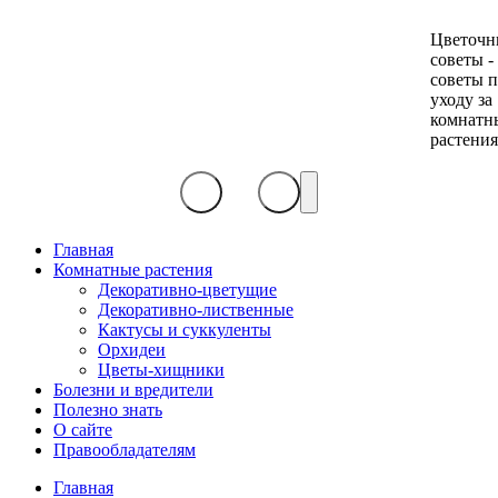
Цветочн
советы -
советы 
уходу за
комнатн
растени
Главная
Комнатные растения
Декоративно-цветущие
Декоративно-лиственные
Кактусы и суккуленты
Орхидеи
Цветы-хищники
Болезни и вредители
Полезно знать
О сайте
Правообладателям
Главная