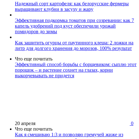
Надежный сорт картофеля: как белорусские фермеры
выращивают клубни в засуху и жару
Эффективная подкормка томатов при созревании: как 7
капель удобрений под куст обеспечили урожай
помидоров до зимы
Как защитить огурцы от паутинного клеща: 2 ложки на
литр для долгого хранения до морозов, 100% результат
Что еще почитать
Эффективный способ борьбы с борщевиком: сыплю этот
порошок – и растение сохнет на глазах, корни
выкорчевывать не придется
20 апреля
0
Что еще почитать
Как я смешиваю 1:3 и позволяю гремучей жиже из