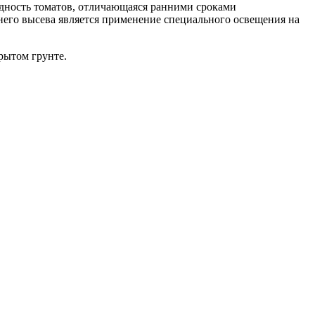
идность томатов, отличающаяся ранними сроками
него высева является применение специального освещения на
рытом грунте.