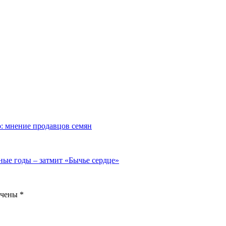
о: мнение продавцов семян
тные годы – затмит «Бычье сердце»
ечены
*