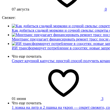
07 августа
0
Свежее:
Как добиться сладкой моркови и сочной свеклы: секреты 
Минтранс предлагает финансировать ремонт трасс после
ИИ трансформирует потребление в соцсетях: новые запре
Что еще почитать
Секрет крупной капусты: простой способ получить кочан
01 июня
3
Что еще почитать
1 ложка на литр и 2 пшика на укроп — секрет свежего, с