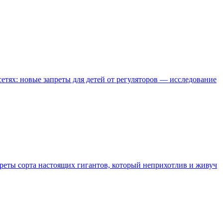
етях: новые запреты для детей от регуляторов — исследование
креты сорта настоящих гигантов, который неприхотлив и живуч