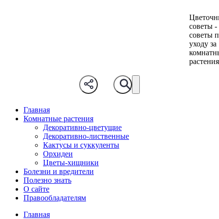
Цветочн
советы -
советы 
уходу за
комнатн
растени
Главная
Комнатные растения
Декоративно-цветущие
Декоративно-лиственные
Кактусы и суккуленты
Орхидеи
Цветы-хищники
Болезни и вредители
Полезно знать
О сайте
Правообладателям
Главная