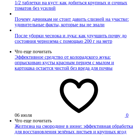
1/2 таблетки на куст: как добиться крупных и сочных
томатов без усилий
Почему дачникам не стоит давить слизней на участке:
удивительные факты, которые вы не знали
После уборки чеснока и лука: как улучшить почву до
состояния чернозема с помощью 200 г на метр
Что еще почитать
Эффективное средство от колорадского жука:
опрыскиваю кусты красным перцем с мылом и
картошка остается чистой без вреда для почвы
06 июля
0
Что еще почитать
Желтизна на смородине в июне: эффективная обработка
для восстановления зелёных листьев и крупных ягод