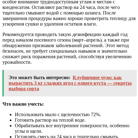
особое внимание труднодоступным углам и местам с
конденсатом. Оставляют раствор на 24 часа, после чего
тщательно смывают водой с помощью шланга. После
завершения процедуры важно хорошо проветрить теплицу для
ускорения сушки и удаления остатков влаги.
Рекомендуется проводить такую дезинфекцию каждый год
перед началом посевного сезона (март–апрель), а также при
обнаружении признаков заболеваний растений. Этот метод
безопасен, не требует специальных навыков и значительно
снижает риск поражения растений, способствуя увеличению
урожайности.
Это может быть интересно:
Клубничное чудо: как
вырастить 3 кг сладких ягод с одного куста — секреты
выбора сорта
Что важно учесть:
Использовать мыло с щелочностью 72%.
Готовить раствор на теплой воде.
Обрабатывать все внутренние поверхности, особенно
углы и щели.
Оставлять смесь на 24 часа и тщательно смывать.