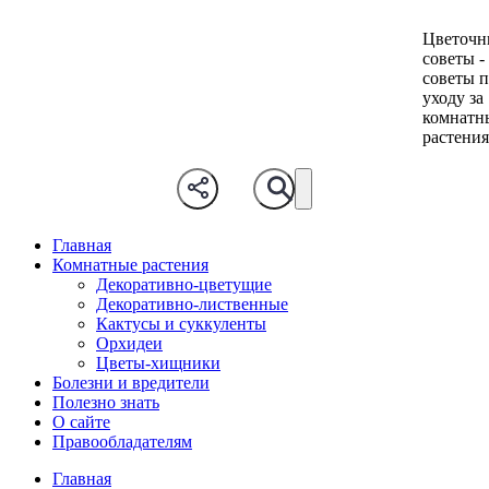
Цветочн
советы -
советы 
уходу за
комнатн
растени
Главная
Комнатные растения
Декоративно-цветущие
Декоративно-лиственные
Кактусы и суккуленты
Орхидеи
Цветы-хищники
Болезни и вредители
Полезно знать
О сайте
Правообладателям
Главная