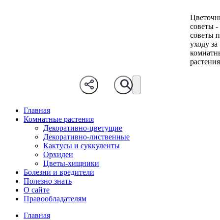
Цветочн
советы -
советы 
уходу за
комнатн
растени
Главная
Комнатные растения
Декоративно-цветущие
Декоративно-лиственные
Кактусы и суккуленты
Орхидеи
Цветы-хищники
Болезни и вредители
Полезно знать
О сайте
Правообладателям
Главная