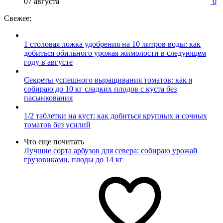
07 августа
0
Свежее:
1 столовая ложка удобрения на 10 литров воды: как
добиться обильного урожая жимолости в следующем
году в августе
Секреты успешного выращивания томатов: как я
собираю до 10 кг сладких плодов с куста без
пасынкования
1/2 таблетки на куст: как добиться крупных и сочных
томатов без усилий
Что еще почитать
Лучшие сорта арбузов для севера: собираю урожай
грузовиками, плоды до 14 кг