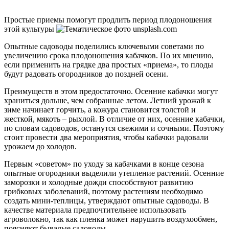
Простые приемы помогут продлить период плодоношения
этой культуры
Опытные садоводы поделились ключевыми советами по
увеличению срока плодоношения кабачков. По их мнению,
если применить на грядке два простых «приема», то плоды
будут радовать огородников до поздней осени.
Преимуществ в этом предостаточно. Осенние кабачки могут
храниться дольше, чем собранные летом. Летний урожай к
зиме начинает горчить, а кожура становится толстой и
жесткой, мякоть – рыхлой. В отличие от них, осенние кабачки,
по словам садоводов, останутся свежими и сочными. Поэтому
стоит провести два мероприятия, чтобы кабачки радовали
урожаем до холодов.
Первым «советом» по уходу за кабачками в конце сезона
опытные огородники выделили утепление растений. Осенние
заморозки и холодные дожди способствуют развитию
грибковых заболеваний, поэтому растениям необходимо
создать мини-теплицы, утверждают опытные садоводы. В
качестве материала предпочтительнее использовать
агроволокно, так как пленка может нарушить воздухообмен,
поясняют бывалые садоводы.