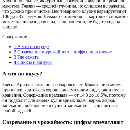
Клубни овальные, аккуратные, с желтой кожурой и кремовой
мякотью. Глазки — средней глубины, не слишком выражены,
что удобно при очистке. Вес товарного клубня варьируется от
106 до 235 граммов. Лежкость отличная — картошка спокойно
может храниться до весны, если, конечно, не будет съедена
раньше.
Содержание
1
А что по вкусу?
2
Созревание и урожайность: цифры впечатляют
3
Где сажать
4
Плюсы и минусы
А что по вкусу?
Здесь «Ариэль» тоже не разочаровывает. Мякоть не темнеет
при варке, картофель хорош как в молодом виде, так и после
хранения. Содержание крахмала — от 14,3 до 18,5%, поэтому
он подходит для любых кулинарных задач: варка, жарка,
запекание, добавление в супы и запеканки — справится с
любой задачей.
Созревание и урожайность: цифры впечатляют