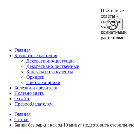
Цветочные
советы -
советы по
уходу за
комнатными
растениями
Главная
Комнатные растения
Декоративно-цветущие
Декоративно-лиственные
Кактусы и суккуленты
Орхидеи
Цветы-хищники
Болезни и вредители
Полезно знать
О сайте
Правообладателям
Главная
Статьи
Банки без варки: как за 10 минут подготовить стерильную